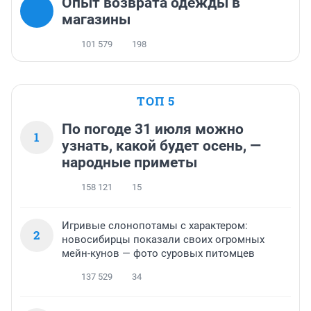
Опыт возврата одежды в
магазины
101 579
198
ТОП 5
По погоде 31 июля можно
1
узнать, какой будет осень, —
народные приметы
158 121
15
Игривые слонопотамы с характером:
2
новосибирцы показали своих огромных
мейн-кунов — фото суровых питомцев
137 529
34