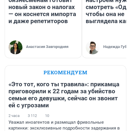
бизнесменам готовит
настроем нужн
новый закон о налогах
смотреть «Оди
— он коснется импорта
чтобы она не
и даже репетиторов
выглядела как
Анастасия Завгородняя
Надежда Губар
РЕКОМЕНДУЕМ
«Это тот, кого ты травила»: прикамца
приговорили к 22 годам за убийство
семьи его девушки, сейчас он звонит
ей с угрозами
2 часа
3 112
10
Уважал иноагентов и размещал фривольные
картинки: эксклюзивные подробности задержания в