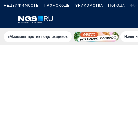
НЕДВИЖИМОСТЬ
ПРОМОКОДЫ
ЗНАКОМСТВА
ПОГОДА
ФО
«Майские» против подставщиков
Налог 