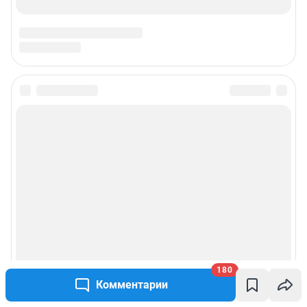
Техподдержка
Предвыборная агитация
Статистика канала в MAX
Все города сети
Мобильное приложение
Google Play
App Store
App Gallery
RuStore
Мы в соцсетях
180
Комментарии