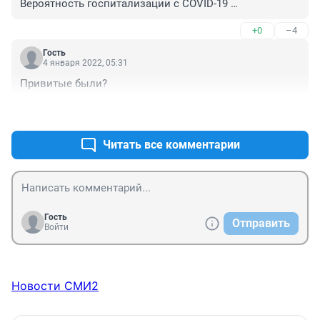
Вероятность госпитализации с COVID-19 
невакцинированных детей в возрасте 12-34 лет в 12 
+0
–4
раз выше, чем у полностью вакцинированных детей в 
возрасте 12-34 лет.

Гость
Вероятность госпитализации с COVID-19 у 
4 января 2022, 05:31
непривитых людей в возрасте 35-64 лет в 18 раз 
Привитые были?
выше, чем у полностью вакцинированных лиц той же 
возрастной группы.

+1
–0
У невакцинированных взрослых в возрасте 65 лет и 
старше вероятность госпитализации с COVID-19 в 13 
Читать все комментарии
раз выше, чем у полностью вакцинированных лиц в 
возрасте 65 лет и старше.

Всплески госпитализаций и смертей обычно 
наблюдаются через несколько недель после резкого 
скачка заболеваемости.
Гость
Отправить
Войти
Новости СМИ2