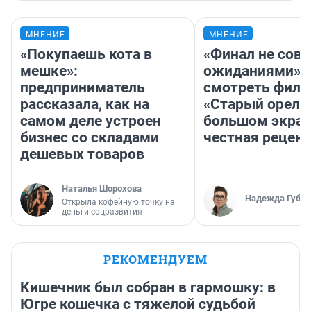
МНЕНИЕ
МНЕНИЕ
«Покупаешь кота в
«Финал не совп
мешке»:
ожиданиями»: 
предприниматель
смотреть фил
рассказала, как на
«Старый орел» 
самом деле устроен
большом экран
бизнес со складами
честная рецен
дешевых товаров
Наталья Шорохова
Надежда Губар
Открыла кофейную точку на
деньги соцразвития
РЕКОМЕНДУЕМ
Кишечник был собран в гармошку: в
Югре кошечка с тяжелой судьбой