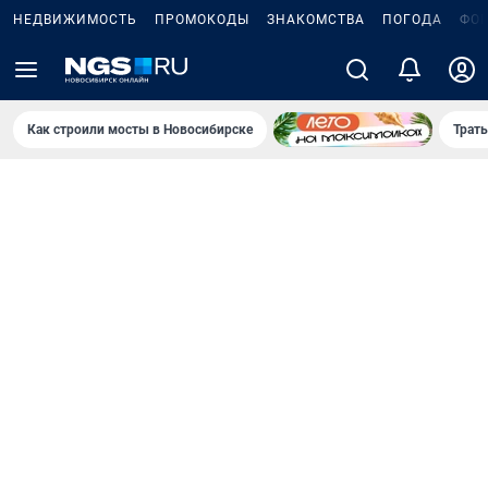
НЕДВИЖИМОСТЬ
ПРОМОКОДЫ
ЗНАКОМСТВА
ПОГОДА
ФО
Как строили мосты в Новосибирске
Траты