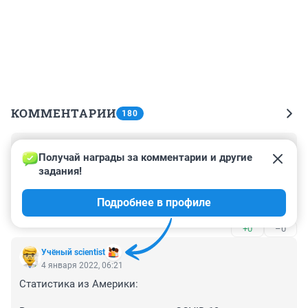
КОММЕНТАРИИ
180
Гость
4 января 2022, 12:51
Получай награды за комментарии и другие 
задания!
Глобалисты,политика, геноцид и новый мировой 
порядок, все просто. А болявка -просто ширма для 
Подробнее в профиле
всего этого безобразия
+0
–0
Учёный scientist
4 января 2022, 06:21
Статистика из Америки: 
