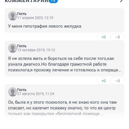
КОММЕНТАРИИ
72
Гость
11 апреля 2023, 12:19
У меня гепотрафия левого желудка
+0
–0
Гость
13 октября 2019, 19:13
Я не хотела жить и бороться за себя после того,как 
узнала диагноз.Но благодаря грамотной работе 
психолога,я прохожу лечение и готовлюсь к операции 
.Большое спасибо моей семье за поддержку.Не дай 
+0
–0
бог никому ЭТОГО.В Новосибирске даже талон к 
онкологу не дали!!! А некоторые виды анализов даже 
Гость
за деньги сделать не возможно!!!В медицинских 
27 августа 2019, 11:24
центрах берут деньги(я их два прошла )и в никуда..
Ох, была я у этого психолога, я не знаю кого она там 
спасает, но калечит психику знатно, то что ее центр 
только как прикрытие «бесплатной помощи 
онкобольным», а на деле ставит людей в 
+0
–0
зависимость от своей терапии, принуждает ходить на 