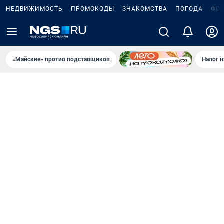
НЕДВИЖИМОСТЬ
ПРОМОКОДЫ
ЗНАКОМСТВА
ПОГОДА
ФО
«Майские» против подставщиков
Налог 