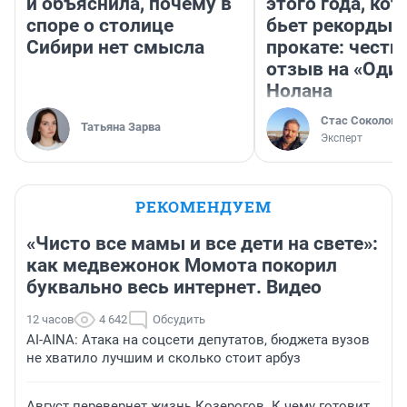
и объяснила, почему в
этого года, ко
споре о столице
бьет рекорды 
Сибири нет смысла
прокате: честн
отзыв на «Оди
Нолана
Стас Соколов
Татьяна Зарва
Эксперт
РЕКОМЕНДУЕМ
«Чисто все мамы и все дети на свете»:
как медвежонок Момота покорил
буквально весь интернет. Видео
12 часов
4 642
Обсудить
AI-AINA: Атака на соцсети депутатов, бюджета вузов
не хватило лучшим и сколько стоит арбуз
Август перевернет жизнь Козерогов. К чему готовит