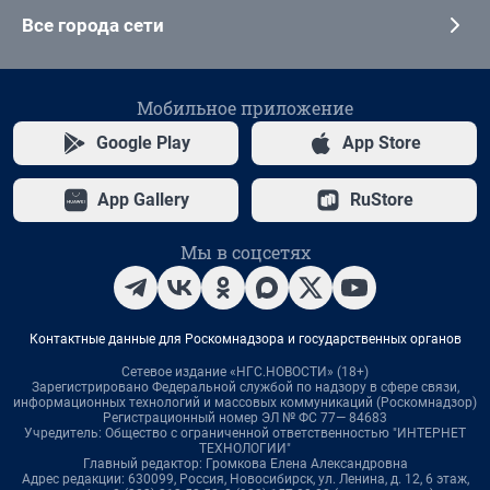
Все города сети
Мобильное приложение
Google Play
App Store
App Gallery
RuStore
Мы в соцсетях
Контактные данные для Роскомнадзора и государственных органов
Сетевое издание «НГС.НОВОСТИ» (18+)
Зарегистрировано Федеральной службой по надзору в сфере связи,
информационных технологий и массовых коммуникаций (Роскомнадзор)
Регистрационный номер ЭЛ № ФС 77— 84683
Учредитель: Общество с ограниченной ответственностью "ИНТЕРНЕТ
ТЕХНОЛОГИИ"
Главный редактор: Громкова Елена Александровна
Адрес редакции: 630099, Россия, Новосибирск, ул. Ленина, д. 12, 6 этаж,