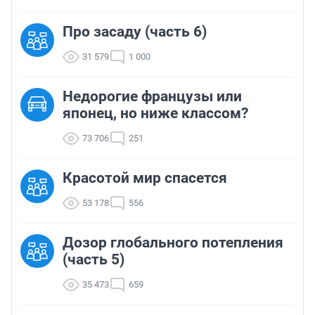
Про засаду (часть 6)
31 579
1 000
Недорогие французы или
японец, но ниже классом?
73 706
251
Красотой мир спасется
53 178
556
Дозор глобального потепления
(часть 5)
35 473
659