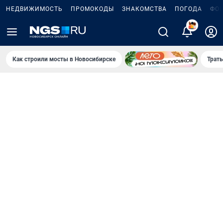
НЕДВИЖИМОСТЬ
ПРОМОКОДЫ
ЗНАКОМСТВА
ПОГОДА
ФО
5
Как строили мосты в Новосибирске
Траты