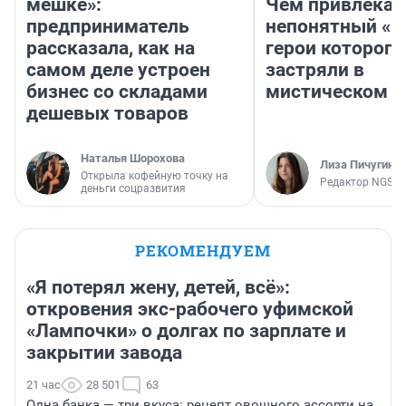
мешке»:
Чем привлекае
предприниматель
непонятный «Н
рассказала, как на
герои которого
самом деле устроен
застряли в
бизнес со складами
мистическом о
дешевых товаров
Наталья Шорохова
Лиза Пичугина
Открыла кофейную точку на
Редактор NGS.R
деньги соцразвития
РЕКОМЕНДУЕМ
«Я потерял жену, детей, всё»:
откровения экс-рабочего уфимской
«Лампочки» о долгах по зарплате и
закрытии завода
21 час
28 501
63
Одна банка — три вкуса: рецепт овощного ассорти на