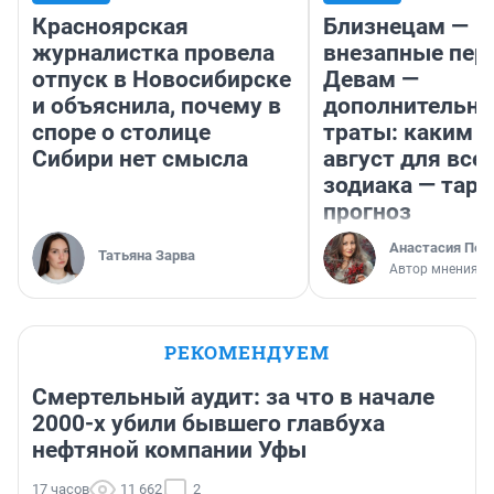
Красноярская
Близнецам —
журналистка провела
внезапные пер
отпуск в Новосибирске
Девам —
и объяснила, почему в
дополнительн
споре о столице
траты: каким б
Сибири нет смысла
август для все
зодиака — таро
прогноз
Анастасия Пер
Татьяна Зарва
Автор мнения
РЕКОМЕНДУЕМ
Смертельный аудит: за что в начале
2000-х убили бывшего главбуха
нефтяной компании Уфы
17 часов
11 662
2