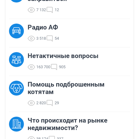
7 132
12
Радио АФ
3 518
54
Нетактичные вопросы
163 700
905
Помощь подброшенным
котятам
2 820
29
Что происходит на рынке
недвижимости?
38 174
337