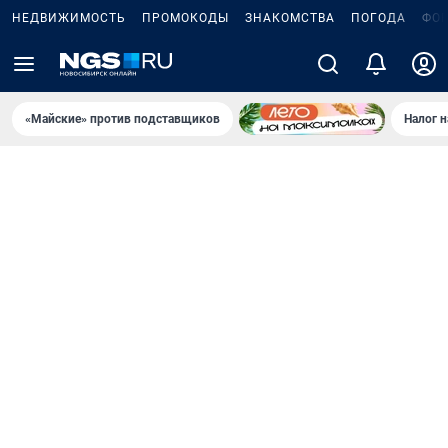
НЕДВИЖИМОСТЬ
ПРОМОКОДЫ
ЗНАКОМСТВА
ПОГОДА
ФО
«Майские» против подставщиков
Налог 