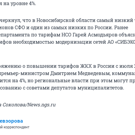
 на уровне 4%.
черкнул, что в Новосибирской области самый низкий
ионов СФО и один из самых низких по России. Ранее
епартамента по тарифам НСО Гарей Асмодьяров объяс
фов необходимостью модернизации сетей АО «СИБЭК
ряжению о повышении тарифов ЖКХ в России с июля 2
премьер-министром Дмитрием Медведевым, коммуна
ится на 4%, но региональные власти при этом могут п
асованию с советами депутатов муниципалитетов.
а Соколова/News.ngs.ru
евзорова
й корреспондент