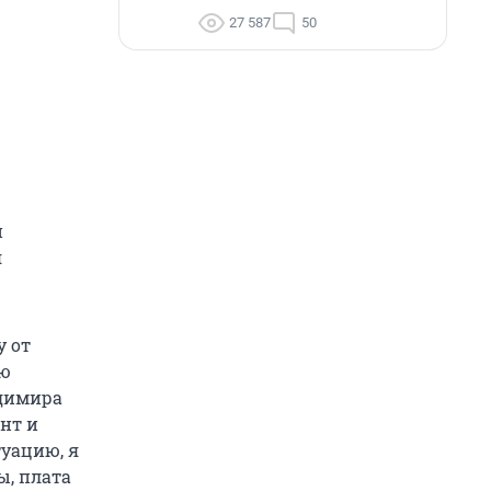
27 587
50
и
я
у от
ую
адимира
нт и
туацию, я
ы, плата