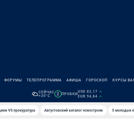
ФОРУМЫ
ТЕЛЕПРОГРАММА
АФИША
ГОРОСКОП
КУРСЫ ВА
USD 82,17
СЕЙЧАС
2
ПРОБКИ
+20°C
EUR 94,84
ики VS прокуратура
Августовский каталог новостроек
5 молодых н