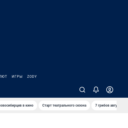
ЛЮТ
ИГРЫ
ZODY
овосибирцев в кино
Старт театрального сезона
7 грибов августа