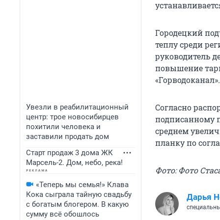
устанавливается
Городецкий под
теплу среди рег
руководитель д
повышение тари
«Горводоканал».
Согласно распо
Увезли в реабилитационный
центр: трое новосибирцев
подписанному 
похитили человека и
среднем увелич
заставили продать дом
планку по согл
Старт продаж 3 дома ЖК
Марсель-2. Дом, небо, река!
Фото: Фото Стас
«Теперь мы семья!» Клава
Кока сыграла тайную свадьбу
Дарья Н
с богатым блогером. В какую
специальны
сумму всё обошлось