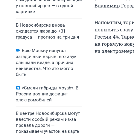
Владимир Город
у новосибирцев — в одной
картинке
Напомним, тари
В Новосибирске вновь
повысить сразу
ожидается жара до +31
России 4%. Тари
градуса — прогноз на три дня
на горячую воду 
Всю Москву напугал
на электроэнерги
загадочный взрыв: его звук
слышали везде, а причина
неизвестна. Что это могло
быть
«Смели гибриды Voyah». В
России возник дефицит
электромобилей
В центре Новосибирска могут
ввести особый режим из-за
провала дороги —
показываем участок на карте