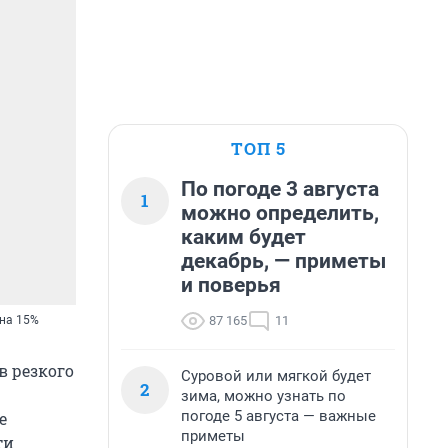
ТОП 5
По погоде 3 августа
1
можно определить,
каким будет
декабрь, — приметы
и поверья
87 165
11
 на 15%
в резкого
Суровой или мягкой будет
2
зима, можно узнать по
погоде 5 августа — важные
е
приметы
ти