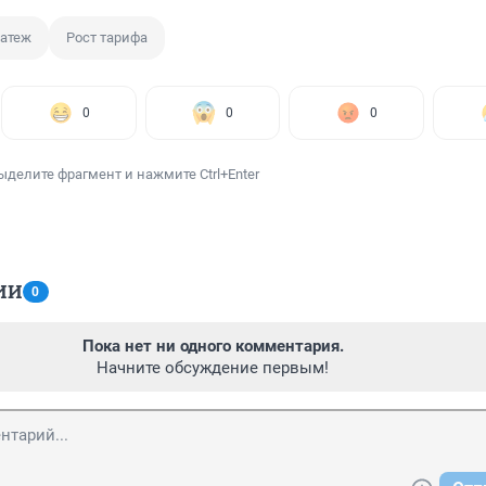
атеж
Рост тарифа
0
0
0
ыделите фрагмент и нажмите Ctrl+Enter
ИИ
0
Пока нет ни одного комментария.
Начните обсуждение первым!