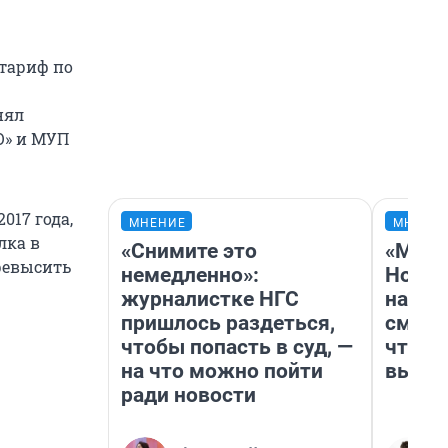
 тариф по
нял
О» и МУП
017 года,
МНЕНИЕ
МНЕНИ
лка в
«Снимите это
«Мы в
ревысить
немедленно»:
Нолан
журналистке НГС
настр
пришлось раздеться,
смотр
чтобы попасть в суд, —
чтобы
на что можно пойти
выгля
ради новости