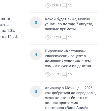
77 841
12
овали
Какой будет зима, можно
3
узнать по погоде 7 августа, —
ства
важные приметы
 на 20%,
 на 14,9%,
43 281
13
Пирожное «Картошка»:
4
классический рецепт в
домашних условиях с тем
самым вкусом из детства
30 713
15
Авиашоу в Мочище — 2026:
5
как добраться до аэродрома,
сколько стоят билеты и
полная программа
фестиваля «Вива Авиа!»