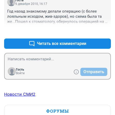
Гость
жизнь прожила, если бы не долбаные медики со 
6 декабря 2010, 16:17
своим желанием заработать совсем отморозились на 
Год назад знакомому делали операцию (с более 
весь организм, сбили с толку женщину и теперь что? 
лояльным исходом, жив-здоров), но схема была та 
да пусть пожизненно платят содержание и достойное 
же...Пошел к стоматологу, обернулось операцией на 
- с приличным мед.обслуживанием этой несчастной 
головной мозг. Только согдасился сразу и за деньги. 
женщины. Это кроме всего того, что мальчик решил - 
+0
–0
Врач тот же, больница - дорожная клиническая. 
про 300 млн. так что правы те, кто пишут - когда то 
Случайность?
надо начинать! И давно!
Читать все комментарии
Гость
Отправить
Войти
Новости СМИ2
ФОРУМЫ