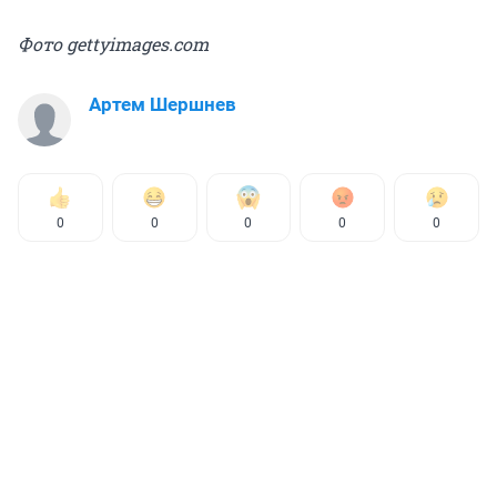
Фото gettyimages.com
Артем Шершнев
0
0
0
0
0