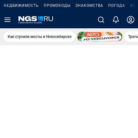
НЕДВИЖИМОСТЬ
ПРОМОКОДЫ
ЗНАКОМСТВА
ПОГОДА
ФО
Как строили мосты в Новосибирске
Траты