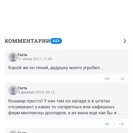
КОММЕНТАРИИ
443
Гость
11 июня 2011, 11:45
Какой же он гений, дедушку моего угробил...
+0
–0
Гость
8 декабря 2010, 06:12
Кошмар просто! У них там на западе и в штатах 
отсуживают у каких то сигаретных или кафешных 
фирм миллионы долларов, а их вина еще как бы и 
опосредована для здоровья людей и то доказывают 
+0
–0
в судах и выигрывают процессы. А тут женщина 
цвела и так ее загубить. да она может с этим всю 