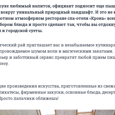
в руке любимый напиток, официант подносит еще пы
 вокруг уникальный природный ландшафт. И это не 
уютном атмосферном ресторане спа-отеля «Крона» все
бором блюда и просто сделают так, чтобы вы отдохн
 и городской суеты.
ический рай приглашает вас в незабываемое кулинар
опровождаемое шумом волн и магическими закатами.
ьер и заботливый сервис превратят любой прием пи
езу.
ие произведения искусства, приготовленные из све
ликатесы, фирменные закуски, основные блюда, десерт
 Просто пальчики оближешь!