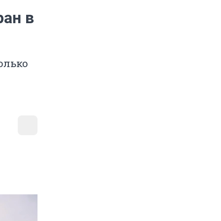
ран в
олько