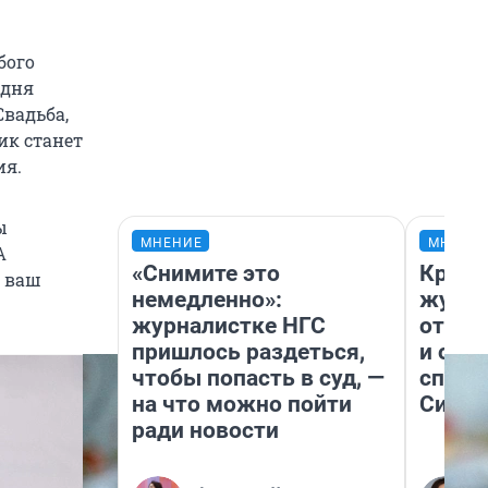
бого
 дня
вадьба,
ик станет
ия.
ы
МНЕНИЕ
МНЕНИ
А
«Снимите это
Красн
ы ваш
немедленно»:
журна
журналистке НГС
отпус
пришлось раздеться,
и объ
чтобы попасть в суд, —
споре
на что можно пойти
Сибир
ради новости