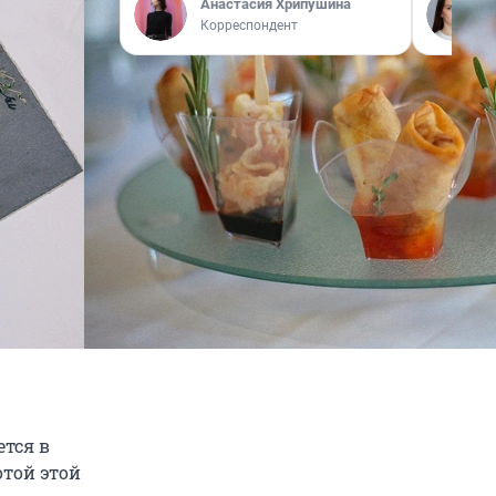
Анастасия Хрипушина
Корреспондент
ется в
той этой