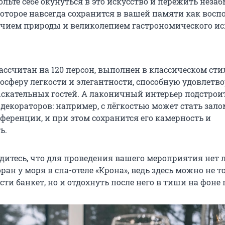
льте себе окунуться в это искусство и пережить неза
оторое навсегда сохранится в вашей памяти как вос
личием природы и великолепием гастрономического ис
ассчитан на 120 персон, выполнен в классическом стил
сферу легкости и элегантности, способную удовлетв
скательных гостей. А лаконичный интерьер подстрои
декораторов: например, с лёгкостью может стать зало
ференции, и при этом сохранится его камерность и
ь.
едитесь, что для проведения вашего мероприятия нет 
оран у моря в спа-отеле «Крона», ведь здесь можно не т
ти банкет, но и отдохнуть после него в тиши на фоне