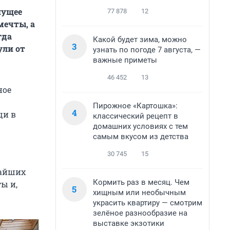
шущее
77 878
12
мечты, а
гда
Какой будет зима, можно
3
ули от
узнать по погоде 7 августа, —
важные приметы
46 452
13
ное
Пирожное «Картошка»:
4
щи в
классический рецепт в
домашних условиях с тем
самым вкусом из детства
30 745
15
жайших
Кормить раз в месяц. Чем
ы и,
5
хищным или необычным
украсить квартиру — смотрим
зелёное разнообразие на
выставке экзотики