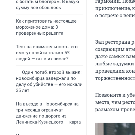
гармонии. Позво
с богатым блогером. В какую
сумму всё обошлось
приключение, к
о встрече с ве
Как приготовить настоящее
мороженое дома: 3
проверенных рецепта
Зал ресторана р
Тест на внимательность: его
создающим атмо
смогут пройти только 5%
даже самых взы
людей — вы в их числе?
любые задумки 
проведения кон
Один погиб, второй выжил:
торжественност
новосибирца задержали по
делу об убийстве — его искали
35 лет
Позвоните и уб
места, чем рест
На въезде в Новосибирск на
размахом провес
три месяца ограничат
движение по дороге из
Ленинска-Кузнецкого — карта