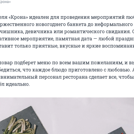
Крона»
теля «Крона» идеален для проведения мероприятий лю
оржественного новогоднего банкета до неформального
чишника, девичника или романтического свидания. С
ативное мероприятие, памятная дата — любой праздн
тавит только приятные, вкусные и яркие воспоминан
овар подберет меню по всем вашим пожеланиям, и в
бедиться, что каждое блюдо приготовлено с любовью. 
внимательный персонал ресторана сделает все, чтоб
л идеально.