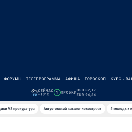
ФОРУМЫ
ТЕЛЕПРОГРАММА
АФИША
ГОРОСКОП
КУРСЫ ВА
USD 82,17
СЕЙЧАС
1
ПРОБКИ
+19°C
EUR 94,84
ики VS прокуратура
Августовский каталог новостроек
5 молодых н