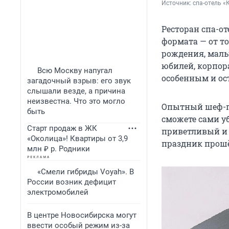
Источник: 
спа-отель «
Ресторан спа-о
формата — от т
рождения, маль
юбилей, корпор
Всю Москву напугал
особенным и ос
загадочный взрыв: его звук
слышали везде, а причина
неизвестна. Что это могло
Опытный шеф-п
быть
сможете сами у
Старт продаж в ЖК
приветливый и 
«Околица»! Квартиры от 3,9
праздник прошё
млн ₽ р. Родники
«Смели гибриды Voyah». В
России возник дефицит
электромобилей
В центре Новосибирска могут
ввести особый режим из-за