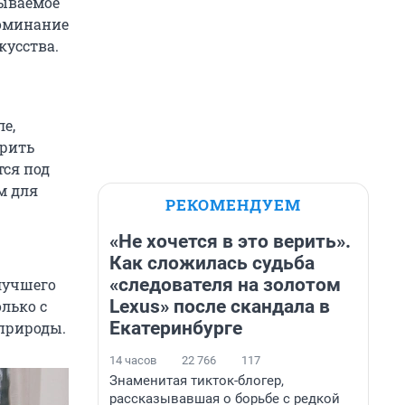
бываемое
поминание
кусства.
е,
орить
тся под
м для
РЕКОМЕНДУЕМ
«Не хочется в это верить».
Как сложилась судьба
«следователя на золотом
лучшего
Lexus» после скандала в
олько с
Екатеринбурге
 природы.
14 часов
22 766
117
Знаменитая тикток-блогер,
рассказывавшая о борьбе с редкой