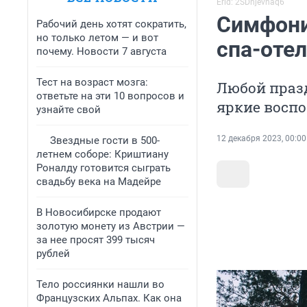
Erid: 2SDnjevnaq6
Симфони
Рабочий день хотят сократить,
но только летом — и вот
спа-отел
почему. Новости 7 августа
Тест на возраст мозга:
Любой празд
ответьте на эти 10 вопросов и
яркие восп
узнайте свой
12 декабря 2023, 00:00
Звездные гости в 500-
летнем соборе: Криштиану
Роналду готовится сыграть
свадьбу века на Мадейре
В Новосибирске продают
золотую монету из Австрии —
за нее просят 399 тысяч
рублей
Тело россиянки нашли во
Французских Альпах. Как она