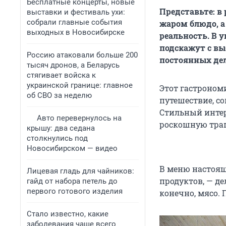
Бесплатные концерты, новые
Представьте: 
выставки и фестиваль ухи:
собрали главные события
жаром блюдо, а
выходных в Новосибирске
реальность. В 
подскажут с вы
Россию атаковали больше 200
постоянных дел
тысяч дронов, а Беларусь
стягивает войска к
украинской границе: главное
Этот гастроном
об СВО за неделю
путешествие, с
Стильный интер
Авто перевернулось на
роскошную трап
крышу: два седана
столкнулись под
Новосибирском — видео
В меню настоящ
Лицевая гладь для чайников:
продуктов, — де
гайд от набора петель до
первого готового изделия
конечно, мясо.
Стало известно, какие
заболевания чаще всего