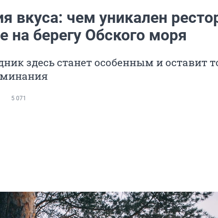
я вкуса: чем уникален ресто
е на берегу Обского моря
ник здесь станет особенным и оставит т
оминания
5 071