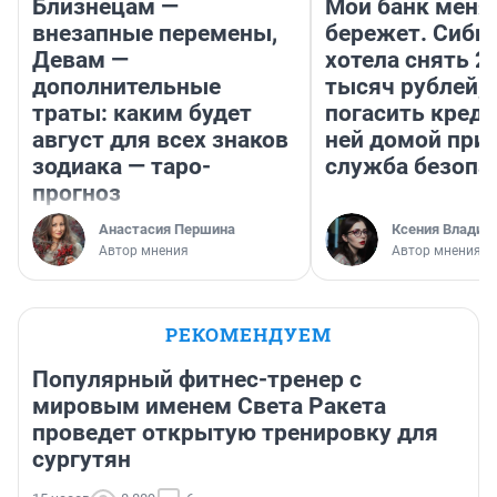
Близнецам —
Мой банк меня
внезапные перемены,
бережет. Сиби
Девам —
хотела снять 2
дополнительные
тысяч рублей,
траты: каким будет
погасить креди
август для всех знаков
ней домой при
зодиака — таро-
служба безопа
прогноз
Анастасия Першина
Ксения Владим
Автор мнения
Автор мнения
РЕКОМЕНДУЕМ
Популярный фитнес-тренер с
мировым именем Света Ракета
проведет открытую тренировку для
сургутян