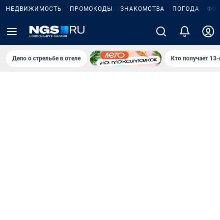
НЕДВИЖИМОСТЬ
ПРОМОКОДЫ
ЗНАКОМСТВА
ПОГОДА
ФО
Дело о стрельбе в отеле
Кто получает 13-