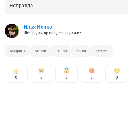
Неправда
Илья Ненко
Шеф-редактор evergreen-редакции
Амарант
Киноа
Полба
Каша
Кускус
0
0
0
0
0