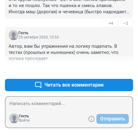
и то не пошло. Так что пшенка и смесь злаков. 
Иногда маш (дорогая) и чечевица (быстро надоедает). 
И ну кто сейчас полбу будет есть? Много круп 
+4
–2
продают - и отдельно, и в смесях, что-то кажется 
интересным, но цены дикие. Правда жизни. Ячневую 
Гость
забыла - тоже ничего.
25 октября 2020, 10:53
Автор, вам бы упражнения на логику поделать. В 
тестах (прошлых и нынешних) очень заметно, что 
логика проседает.
+5
–1
Читать все комментарии
Гость
Отправить
Войти