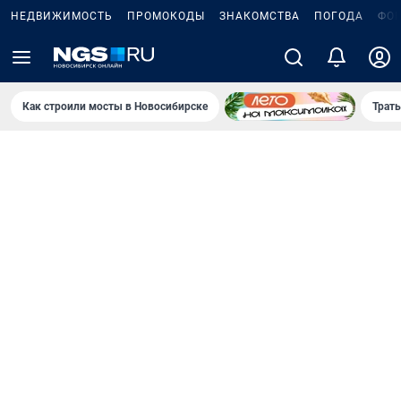
НЕДВИЖИМОСТЬ
ПРОМОКОДЫ
ЗНАКОМСТВА
ПОГОДА
ФО
Как строили мосты в Новосибирске
Траты