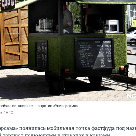
ейчас остановился напротив «Универсама»
в / НГС
ерсама» появилась мобильная точка фастфуда под на
ней торгуют пельменями в стаканах и кашами.