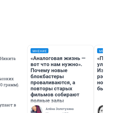
МНЕНИЕ
МНЕНИ
«Аналоговая жизнь —
«Поче
» Никита
вот что нам нужно».
улыба
Почему новые
Извес
блокбастеры
рэпер
высоких
проваливаются, а
новос
0 грамм).
повторы старых
было
фильмов собирают
полные залы
купают в
Алёна Золотухина