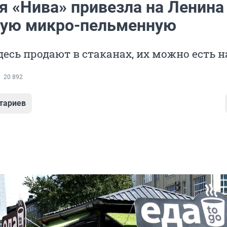
я «Нива» привезла на Ленина
ую микро-пельменную
есь продают в стаканах, их можно есть н
20 892
тариев