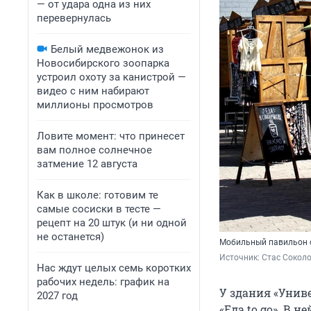
— от удара одна из них
перевернулась
Белый медвежонок из
Новосибирского зоопарка
устроил охоту за канистрой —
видео с ним набирают
миллионы просмотров
Ловите момент: что принесет
вам полное солнечное
затмение 12 августа
Как в школе: готовим те
самые сосиски в тесте —
рецепт на 20 штук (и ни одной
не останется)
Мобильный павильон с
Источник: 
Стас Соколо
Нас ждут целых семь коротких
рабочих недель: график на
У здания «Унив
2027 год
«Еда to go». В 