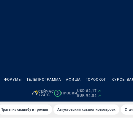
ФОРУМЫ
ТЕЛЕПРОГРАММА
АФИША
ГОРОСКОП
КУРСЫ ВА
USD 82,17
СЕЙЧАС
3
ПРОБКИ
+24°C
EUR 94,84
Траты на свадьбу и тренды
Августовский каталог новостроек
Стал