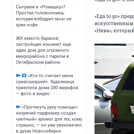
Сыграем в «Ромашку»?
Простая головоломка,
«Еда to go» пр
которая взбодрит мозг не
искусственным 
хуже кофе
«Нива», который
ЖК вместо бараков:
застройщик изымает еще
один дом для огромного
микрорайона с парком в
Октябрьском районе
«Кто-то считает меня
сумасшедшей». Художница
приютила дома 200 жирафов
— фото и видео
«Протянуть руку помощи»:
незрячий парфюмер создал
«уютный» аромат для тех, кому
страшно, — он уже увековечил
в духах Новосибирск