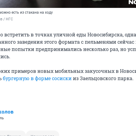
можно есть из стакана на ходу
в / НГС
 встретить в точках уличной еды Новосибирска, одн
нного заведения этого формата с пельменями сейчас 
обные попытки предпринимались несколько раз, но ус
ись.
рких примеров новых мобильных закусочных в Новос
ь
бургерную в форме сосиски
из Заельцовского парка.
колов
ль