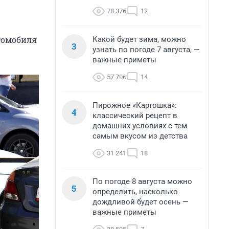
78 376
12
томобиля
Какой будет зима, можно
3
узнать по погоде 7 августа, —
важные приметы
57 706
14
Пирожное «Картошка»:
4
классический рецепт в
домашних условиях с тем
самым вкусом из детства
31 241
18
По погоде 8 августа можно
5
определить, насколько
дождливой будет осень —
важные приметы