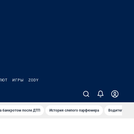
ЛЮТ
ИГРЫ
ZODY
а банкротом после ДТП
История слепого парфюмера
Водители пер