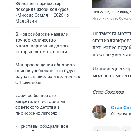
39-летняя парикмахер
покорила жюри конкурса
Пельмени, как и кашу, 
«Миссис Земля — 2026» в
Источник: 
Стас Соколо
Малайзии
Пельмени можно
В Новосибирске назвали
специализирова
точное количество
многоквартирных домов,
нет. Ранее под
которые должны снести
пока не увенчал
Минпросвещения обновило
Из последних я
список учебников: что будут
можно отметит
изучать в школах и колледжах
с 1 сентября
Стас Соколов
«Сейчас бы всё это
запретили»: истории из
советского детства в
Стас Со
пионерских лагерях
Обозревате
«Приставы ободрали все