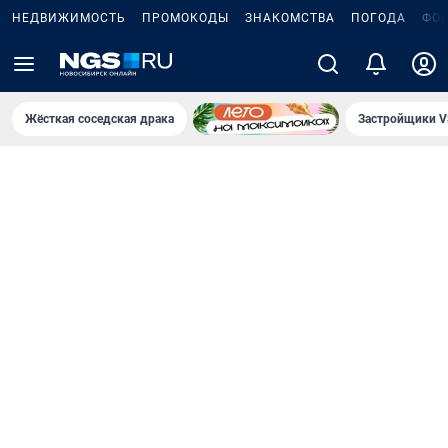
НЕДВИЖИМОСТЬ
ПРОМОКОДЫ
ЗНАКОМСТВА
ПОГОДА
ФО
Жёсткая соседская драка
Застройщики V