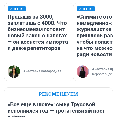
МНЕНИЕ
МНЕНИЕ
Продашь за 3000,
«Снимите это
заплатишь с 4000. Что
немедленно»:
бизнесменам готовит
журналистке Н
новый закон о налогах
пришлось разд
— он коснется импорта
чтобы попасть 
и даже репетиторов
на что можно 
ради новости
Анастасия Хри
Анастасия Завгородняя
Корреспондент
РЕКОМЕНДУЕМ
«Все еще в шоке»: сыну Трусовой
исполнился год — трогательный пост
и фото