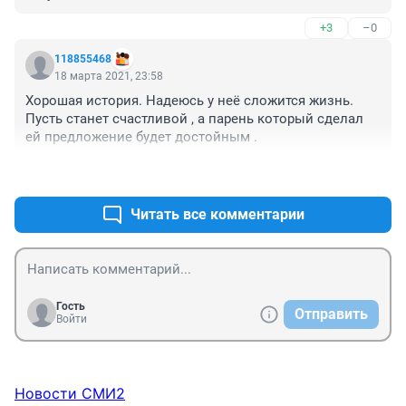
сообщал . Я бы Заехал , вещей каких нибудь может 
+3
–0
собрал или денег дал .
118855468
18 марта 2021, 23:58
Хорошая история. Надеюсь у неё сложится жизнь. 
Пусть станет счастливой , а парень который сделал 
ей предложение будет достойным .
+1
–0
Читать все комментарии
Гость
Отправить
Войти
Новости СМИ2