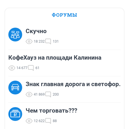
ФОРУМЫ
Скучно
18 232
131
КофеХауз на площади Калинина
14 677
61
Знак главная дорога и светофор.
41 869
200
Чем торговать???
12 622
88