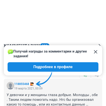
КОММЕНТАРИИ
380
Получай награды за комментарии и другие 
задания!
Гость
15 февраля 2024, 13:38
Подробнее в профиле
А
+0
–0
118855468
19 марта 2021, 00:09
У девочки и у женщины глаза добрые. Молодцы , обе 
. Таким людям помогать надо. Нгс бы организовал 
какую то помощь , или их контактные данные 