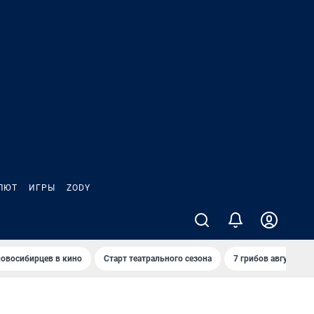
ЛЮТ
ИГРЫ
ZODY
овосибирцев в кино
Старт театрального сезона
7 грибов августа