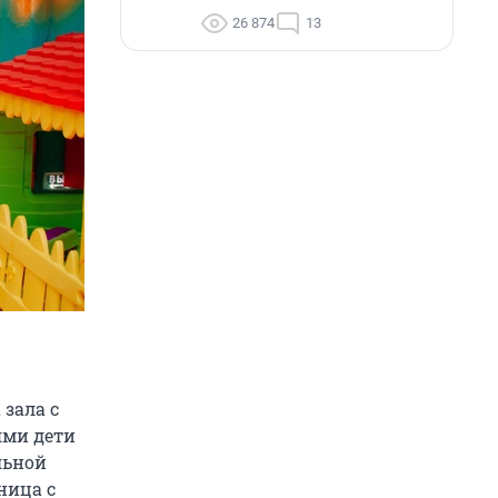
26 874
13
зала с
ями дети
льной
ница с