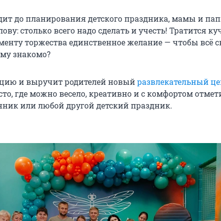
одит до планирования детского праздника, мамы и па
лову: столько всего надо сделать и учесть! Тратится ку
оменту торжества единственное желание — чтобы всё с
ому знакомо?
ацию и выручит родителей новый
развлекательный це
то, где можно весело, креативно и с комфортом отмет
нник или любой другой детский праздник.