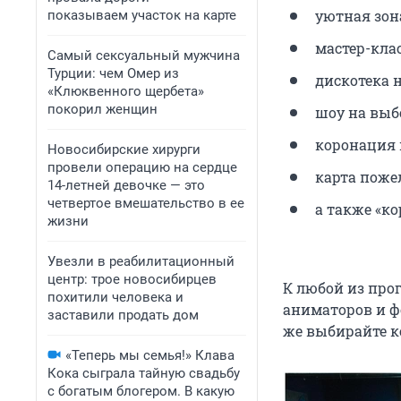
уютная зон
показываем участок на карте
мастер-клас
Самый сексуальный мужчина
Турции: чем Омер из
дискотека 
«Клюквенного щербета»
покорил женщин
шоу на выб
коронация 
Новосибирские хирурги
провели операцию на сердце
карта поже
14-летней девочке — это
четвертое вмешательство в ее
а также «к
жизни
Увезли в реабилитационный
центр: трое новосибирцев
К любой из про
похитили человека и
аниматоров и ф
заставили продать дом
же выбирайте к
«Теперь мы семья!» Клава
Кока сыграла тайную свадьбу
с богатым блогером. В какую