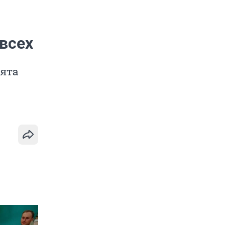
 всех
бята