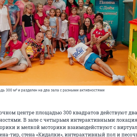
дь 300 м² и разделен на два зала с разными активностями
очном центре площадью 300 квадратов действуют два 
остями. В зале с четырьмя интерактивными локаци
орики и мелкой моторики взаимодействуют с виртуа
ена-тир, стена «Кидалки», интерактивный пол и песоч