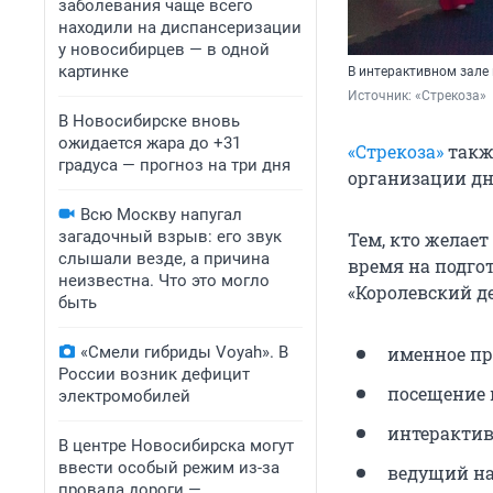
заболевания чаще всего
находили на диспансеризации
у новосибирцев — в одной
картинке
В интерактивном зале
Источник: 
«Стрекоза»
В Новосибирске вновь
ожидается жара до +31
«Стрекоза»
такж
градуса — прогноз на три дня
организации дн
Всю Москву напугал
загадочный взрыв: его звук
Тем, кто желает
слышали везде, а причина
время на подго
неизвестна. Что это могло
«Королевский д
быть
«Смели гибриды Voyah». В
именное пр
России возник дефицит
посещение 
электромобилей
интерактив
В центре Новосибирска могут
ввести особый режим из-за
ведущий на
провала дороги —