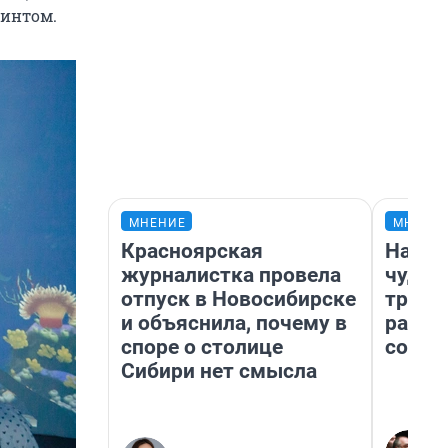
ринтом.
МНЕНИЕ
МНЕНИ
Красноярская
Насле
журналистка провела
чудом
отпуск в Новосибирске
транс
и объяснила, почему в
разне
споре о столице
совет
Сибири нет смысла