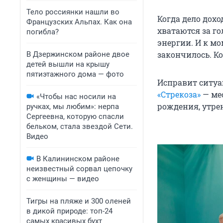
Тело россиянки нашли во
Когда дело дох
Французских Альпах. Как она
хватаются за го
погибла?
энергии. И к м
закончилось. К
В Дзержинском районе двое
детей вышли на крышу
пятиэтажного дома — фото
Исправит ситу
«Стрекоза»
— мес
«Чтобы нас носили на
рождения, утре
ручках, мы любим»: нерпа
Сергеевна, которую спасли
бельком, стала звездой Сети.
Видео
В Калининском районе
неизвестный сорвал цепочку
с женщины — видео
Тигры на пляже и 300 оленей
в дикой природе: топ-24
самых красивых бухт