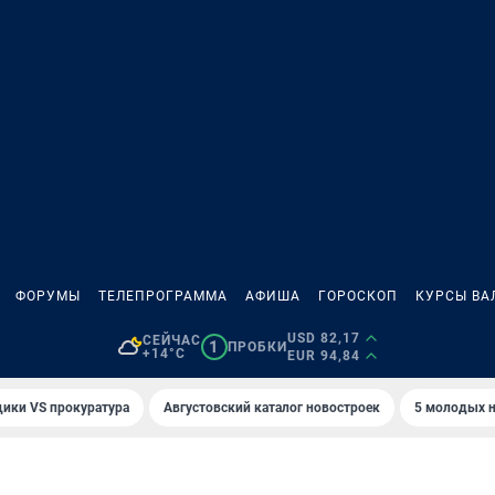
ФОРУМЫ
ТЕЛЕПРОГРАММА
АФИША
ГОРОСКОП
КУРСЫ ВА
USD 82,17
СЕЙЧАС
1
ПРОБКИ
+14°C
EUR 94,84
ики VS прокуратура
Августовский каталог новостроек
5 молодых н