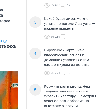
77 935
12
пы
ча
Какой будет зима, можно
корее
3
узнать по погоде 7 августа, —
важные приметы
51 289
14
нтр
ить день
Пирожное «Картошка»:
4
классический рецепт в
домашних условиях с тем
самым вкусом из детства
30 774
15
Кормить раз в месяц. Чем
5
хищным или необычным
украсить квартиру — смотрим
зелёное разнообразие на
выставке экзотики