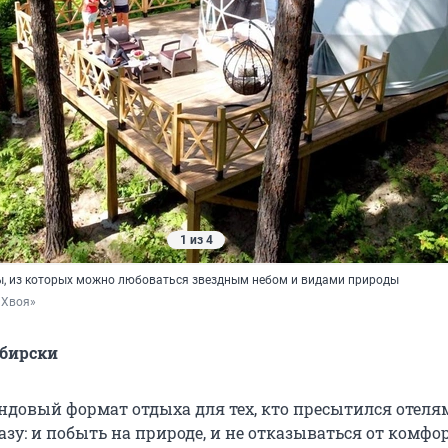
1 из 4
, из которых можно любоваться звездным небом и видами природы
«Хвоя»
ибирски
ндовый формат отдыха для тех, кто пресытился отеля
разу: и побыть на природе, и не отказываться от комф