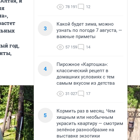
Алтая, и
78 191
12
ия
а»,
растет
Какой будет зима, можно
3
ильных
узнать по погоде 7 августа, —
важные приметы
ый год,
57 159
14
енты,
Пирожное «Картошка»:
4
классический рецепт в
домашних условиях с тем
самым вкусом из детства
31 027
17
Кормить раз в месяц. Чем
5
хищным или необычным
украсить квартиру — смотрим
зелёное разнообразие на
выставке экзотики