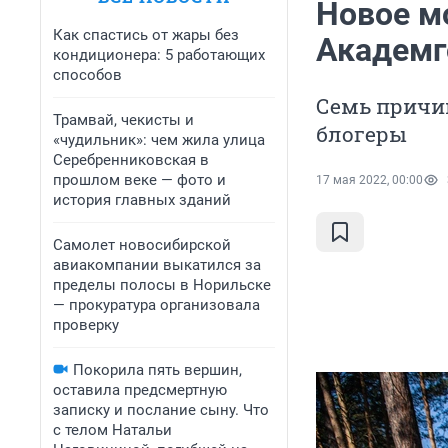
Новое м
Как спастись от жары без
Академг
кондиционера: 5 работающих
способов
Семь причин
Трамвай, чекисты и
блогеры
«чудильник»: чем жила улица
Серебренниковская в
прошлом веке — фото и
17 мая 2022, 00:00
история главных зданий
Самолет новосибирской
авиакомпании выкатился за
пределы полосы в Норильске
— прокуратура организовала
проверку
Покорила пять вершин,
оставила предсмертную
записку и послание сыну. Что
с телом Натальи