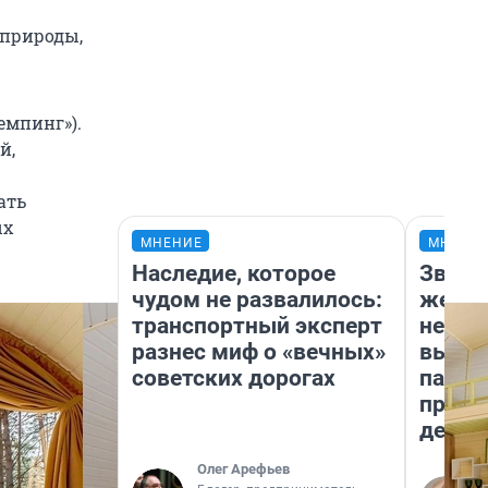
 природы,
емпинг»).
й,
ать
ых
МНЕНИЕ
МНЕНИ
Наследие, которое
Звезд
чудом не развалилось:
желан
транспортный эксперт
небес
разнес миф о «вечных»
выстр
советских дорогах
парад
прави
день
Олег Арефьев