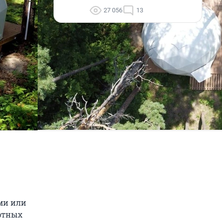
27 056
13
ми или
ортных