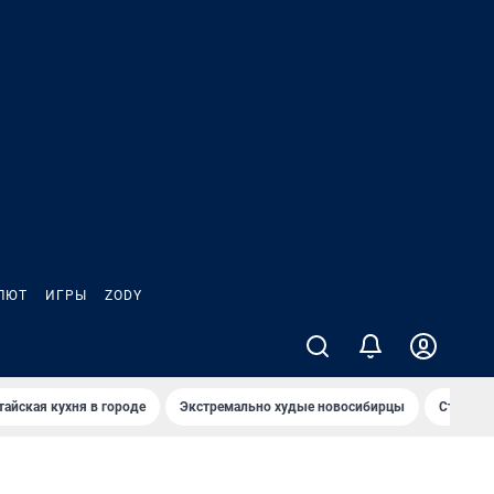
ЛЮТ
ИГРЫ
ZODY
тайская кухня в городе
Экстремально худые новосибирцы
Старт те