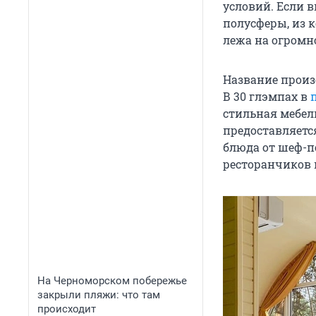
условий. Если 
полусферы, из 
лежа на огромно
Название произ
В 30 глэмпах в
стильная мебель
предоставляетс
блюда от шеф-п
ресторанчиков 
На Черноморском побережье
закрыли пляжи: что там
происходит