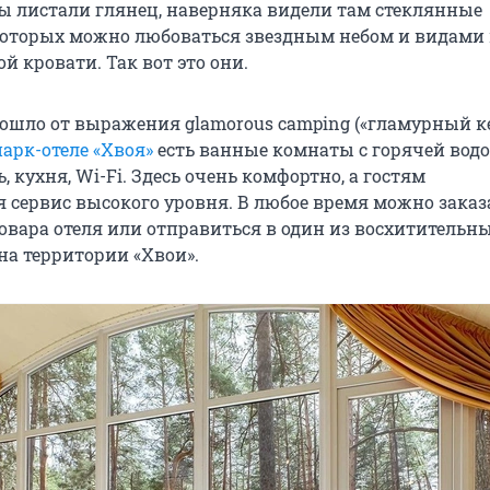
вы листали глянец, наверняка видели там стеклянные
которых можно любоваться звездным небом и видами
й кровати. Так вот это они.
ошло от выражения glamorous camping («гламурный к
парк-отеле «Хвоя»
есть ванные комнаты с горячей водо
, кухня, Wi-Fi. Здесь очень комфортно, а гостям
я сервис высокого уровня. В любое время можно заказ
овара отеля или отправиться в один из восхитительн
на территории «Хвои».