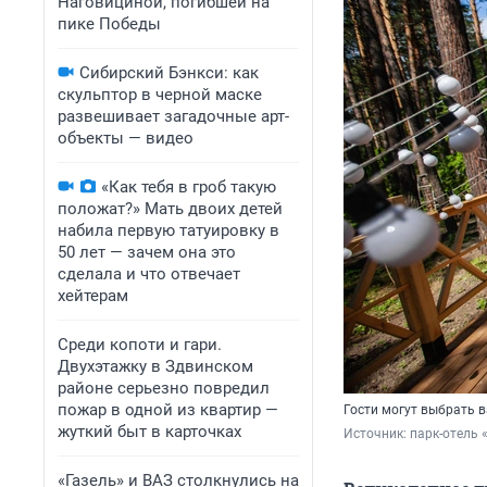
Наговициной, погибшей на
пике Победы
Сибирский Бэнкси: как
скульптор в черной маске
развешивает загадочные арт-
объекты — видео
«Как тебя в гроб такую
положат?» Мать двоих детей
набила первую татуировку в
50 лет — зачем она это
сделала и что отвечает
хейтерам
Среди копоти и гари.
Двухэтажку в Здвинском
районе серьезно повредил
пожар в одной из квартир —
Гости могут выбрать 
жуткий быт в карточках
Источник: 
парк-отель 
«Газель» и ВАЗ столкнулись на