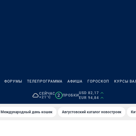
ФОРУМЫ
ТЕЛЕПРОГРАММА
АФИША
ГОРОСКОП
КУРСЫ ВА
USD 82,17
СЕЙЧАС
2
ПРОБКИ
+21°C
EUR 94,84
Международный день кошек
Августовский каталог новостроек
Ки