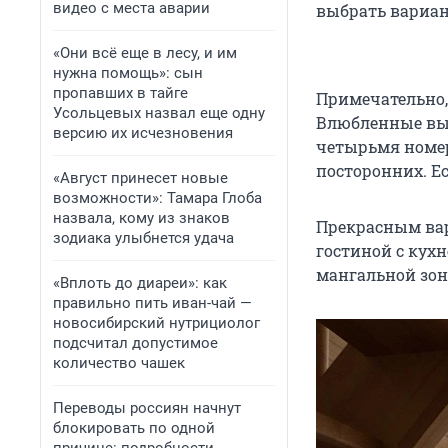
видео с места аварии
выбрать вариан
«Они всё еще в лесу, и им
нужна помощь»: сын
пропавших в тайге
Примечательно,
Усольцевых назвал еще одну
Влюбленные выб
версию их исчезновения
четырьмя номера
посторонних. Ес
«Август принесет новые
возможности»: Тамара Глоба
назвала, кому из знаков
Прекрасным вар
зодиака улыбнется удача
гостиной с кухн
мангальной зон
«Вплоть до диареи»: как
правильно пить иван-чай —
новосибирский нутрициолог
подсчитал допустимое
количество чашек
Переводы россиян начнут
блокировать по одной