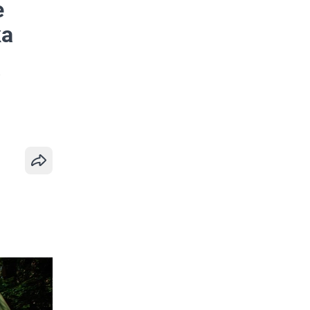
е
ка
е