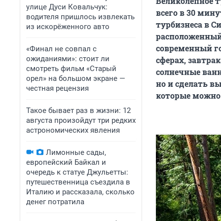
Великолепное т
улице Дуси Ковальчук:
всего в 30 мин
водителя пришлось извлекать
турбизнеса в С
из искорёженного авто
расположенный 
современный го
«Финал не совпал с
ожиданиями»: стоит ли
сферах, завтра
смотреть фильм «Старый
солнечные ванн
орел» на большом экране —
но и сделать в
честная рецензия
которые можно 
Такое бывает раз в жизни: 12
августа произойдут три редких
астрономических явления
Лимонные сады,
европейский Байкал и
очередь к статуе Джульетты:
путешественница съездила в
Италию и рассказала, сколько
денег потратила