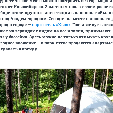
уристическое место можно построить без гор, моря и 
утах от Новосибирска. Заметным показателем развит
ибири стали крупные инвестиции в пансионат «Былин
под Академгородком. Сегодня на месте пансионата 
род в городе —
парк-отель «Хвоя»
. Гости живут в ст
кают на верандах с видом на лес и залив, принимают
ы у бассейна. Здесь можно не только отдыхать кругл
ыгодное вложение — в парк-отеле продаются апартам
сдавать в аренду.