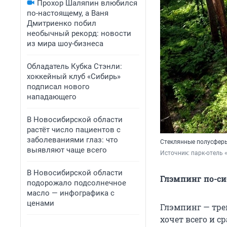
Прохор Шаляпин влюбился
по-настоящему, а Ваня
Дмитриенко побил
необычный рекорд: новости
из мира шоу-бизнеса
Обладатель Кубка Стэнли:
хоккейный клуб «Сибирь»
подписал нового
нападающего
В Новосибирской области
растёт число пациентов с
заболеваниями глаз: что
Стеклянные полусферы
выявляют чаще всего
Источник: 
парк-отель 
В Новосибирской области
Глэмпинг по-с
подорожало подсолнечное
масло — инфографика с
ценами
Глэмпинг — тре
хочет всего и с