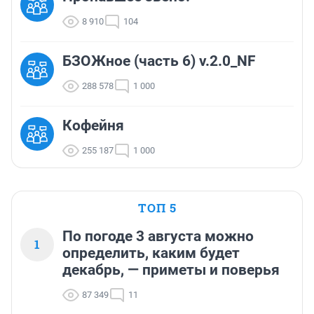
8 910
104
БЗОЖное (часть 6) v.2.0_NF
288 578
1 000
Кофейня
255 187
1 000
ТОП 5
По погоде 3 августа можно
1
определить, каким будет
декабрь, — приметы и поверья
87 349
11