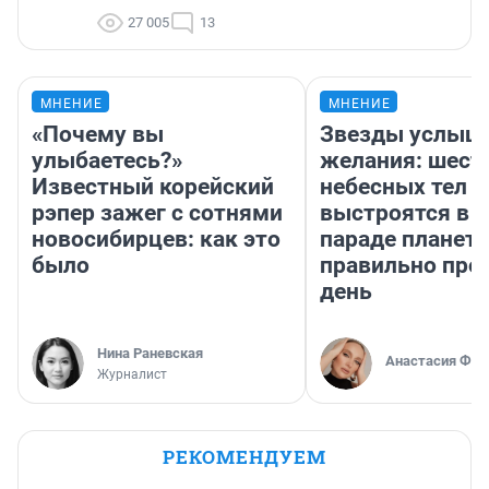
27 005
13
МНЕНИЕ
МНЕНИЕ
«Почему вы
Звезды услыш
улыбаетесь?»
желания: шест
Известный корейский
небесных тел
рэпер зажег с сотнями
выстроятся в 
новосибирцев: как это
параде планет 
было
правильно про
день
Нина Раневская
Анастасия Фил
Журналист
РЕКОМЕНДУЕМ