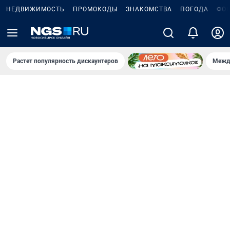
НЕДВИЖИМОСТЬ
ПРОМОКОДЫ
ЗНАКОМСТВА
ПОГОДА
ФО
Растет популярность дискаунтеров
Межд