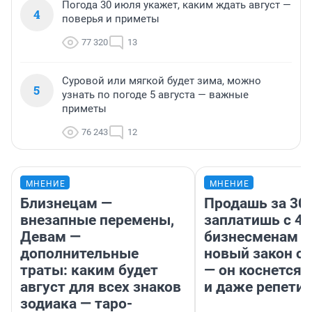
Погода 30 июля укажет, каким ждать август —
4
поверья и приметы
77 320
13
Суровой или мягкой будет зима, можно
5
узнать по погоде 5 августа — важные
приметы
76 243
12
МНЕНИЕ
МНЕНИЕ
Близнецам —
Продашь за 300
внезапные перемены,
заплатишь с 40
Девам —
бизнесменам г
дополнительные
новый закон о 
траты: каким будет
— он коснется 
август для всех знаков
и даже репети
зодиака — таро-