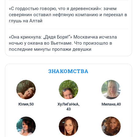
«С гордостью говорю, что я деревенский»: зачем
северянин оставил нефтяную компанию и переехал в
глушь на Алтай
«Она крикнула: „Дядя Боря!“» Москвичка исчезла
ночью у океана во Вьетнаме. Что произошло в
последние минуты пропажи девушки
ЗНАКОМСТВА
Юлия
,
50
ХуЛиГаНкА
,
Милана
,
40
43