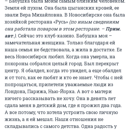
– Бабушка была моим самым близким человеком.
Земля ей пухом. Она была цыганских кровей, ее
звали Вера Михайловна. В Новосибирске она была
хозяйкой ресторана «Русь»
(по иным сведениям
она работала поваром в этом ресторане. –
Прим.
авт
.)
. Сейчас это клуб-казино. Бабушка моя –
замечательная женщина. Только благодаря ей
наша семья не бедствовала, а жила в достатке. Ее
весь Новосибирск любил. Когда она умерла, на
похороны собрался целый город. Был перекрыт
центр. Я обалдел, когда это увидел, а еще обалдел
и от того, как ее любят и кто ее знает. Чтобы с ней
попрощаться, прилетели уважаемые люди из
Лондона, Парижа, Нью-Йорка. А вот о матери
ничего рассказывать не хочу. Она в девять лет
сдала меня в детский дом, где я прожил два года.
А все потому, что хотела устроить свою личную
жизнь, а я ей мешал. Наши отношения не
складывались с самого детства. Одна радость у