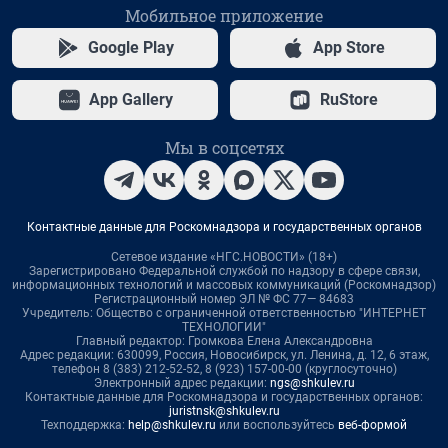
Мобильное приложение
Google Play
App Store
App Gallery
RuStore
Мы в соцсетях
Контактные данные для Роскомнадзора и государственных органов
Сетевое издание «НГС.НОВОСТИ» (18+)
Зарегистрировано Федеральной службой по надзору в сфере связи,
информационных технологий и массовых коммуникаций (Роскомнадзор)
Регистрационный номер ЭЛ № ФС 77— 84683
Учредитель: Общество с ограниченной ответственностью "ИНТЕРНЕТ
ТЕХНОЛОГИИ"
Главный редактор: Громкова Елена Александровна
Адрес редакции: 630099, Россия, Новосибирск, ул. Ленина, д. 12, 6 этаж,
телефон 8 (383) 212-52-52, 8 (923) 157-00-00 (круглосуточно)
Электронный адрес редакции:
ngs@shkulev.ru
Контактные данные для Роскомнадзора и государственных органов:
juristnsk@shkulev.ru
Техподдержка:
help@shkulev.ru
или воспользуйтесь
веб-формой