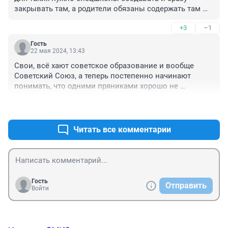
закрывать там, а родители обязаны содержать там 
его за свой счёт!
+3
–1
Гость
22 мая 2024, 13:43
Свои, всё хают советское образование и вообще 
Советский Союз, а теперь постепенно начинают 
понимать, что одними пряниками хорошо не 
воспитаешь. Должны быть всё равно ограничения и 
+4
–0
наказания. Не может существовать общество, где всё 
отдано на самотек. Люди дуреют от 
вседозволенности, а уж дети и подавно.
Читать все комментарии
Гость
Отправить
Войти