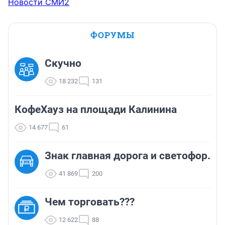
Новости СМИ2
ФОРУМЫ
Скучно
18 232
131
КофеХауз на площади Калинина
14 677
61
Знак главная дорога и светофор.
41 869
200
Чем торговать???
12 622
88