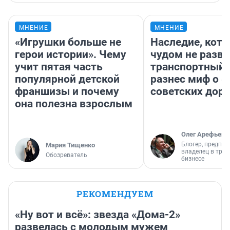
МНЕНИЕ
МНЕНИЕ
«Игрушки больше не
Наследие, кото
герои истории». Чему
чудом не разва
учит пятая часть
транспортный 
популярной детской
разнес миф о 
франшизы и почему
советских доро
она полезна взрослым
Олег Арефьев
Блогер, предпри
Мария Тищенко
владелец в тра
Обозреватель
бизнесе
РЕКОМЕНДУЕМ
«Ну вот и всё»: звезда «Дома-2»
развелась с молодым мужем