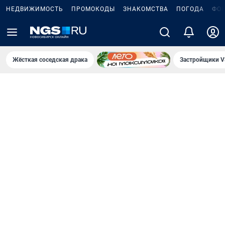
НЕДВИЖИМОСТЬ
ПРОМОКОДЫ
ЗНАКОМСТВА
ПОГОДА
ФО
Жёсткая соседская драка
Застройщики V