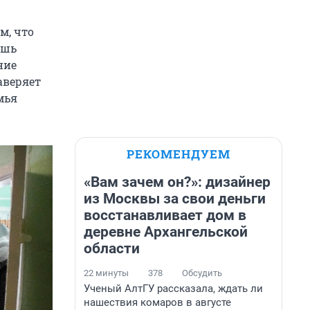
м, что
ишь
ние
аверяет
мья
РЕКОМЕНДУЕМ
«Вам зачем он?»: дизайнер
из Москвы за свои деньги
восстанавливает дом в
деревне Архангельской
области
22 минуты
378
Обсудить
Ученый АлтГУ рассказала, ждать ли
нашествия комаров в августе