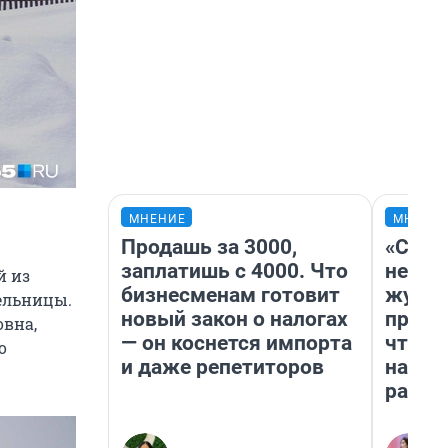
МНЕНИЕ
МНЕНИ
Продашь за 3000,
«Сним
заплатишь с 4000. Что
немед
й из
бизнесменам готовит
журна
тельницы.
новый закон о налогах
пришл
овна,
— он коснется импорта
чтобы
о
и даже репетиторов
на чт
ради 