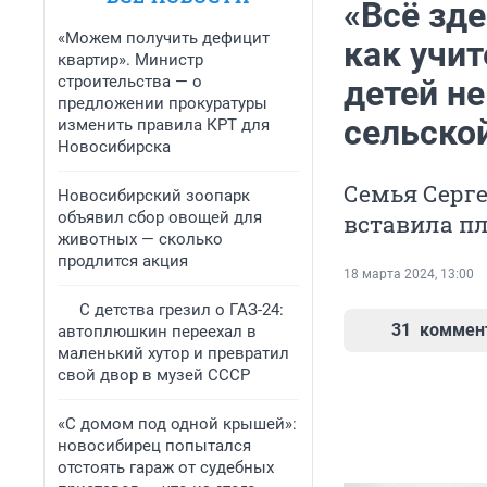
«Всё зд
«Можем получить дефицит
как учи
квартир». Министр
строительства — о
детей не
предложении прокуратуры
сельско
изменить правила КРТ для
Новосибирска
Семья Серге
Новосибирский зоопарк
объявил сбор овощей для
вставила пл
животных — сколько
продлится акция
18 марта 2024, 13:00
С детства грезил о ГАЗ-24:
31
коммен
автоплюшкин переехал в
маленький хутор и превратил
свой двор в музей СССР
«С домом под одной крышей»:
новосибирец попытался
отстоять гараж от судебных