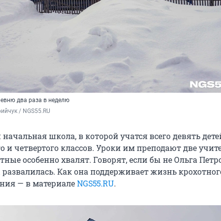
ревню два раза в неделю
ийчук / NGS55.RU
и начальная школа, в которой учатся всего девять дете
го и четвертого классов. Уроки им преподают две учи
тные особенно хвалят. Говорят, если бы не Ольга Петр
 развалилась. Как она поддерживает жизнь крохотног
ения — в материале
NGS55.RU
.