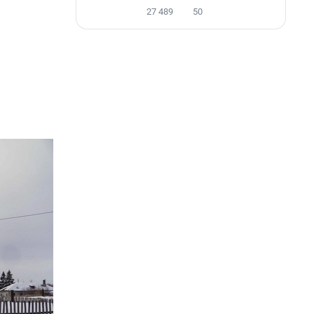
27 489
50