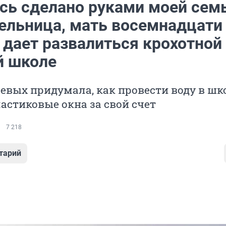
есь сделано руками моей сем
тельница, мать восемнадцати
 дает развалиться крохотной
й школе
евых придумала, как провести воду в шко
астиковые окна за свой счет
7 218
тарий