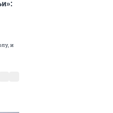
ьи»:
лу, и