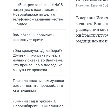
Ольга Сергеева оконч
«Быстрее открывай»: ФСБ
Источник: 
Евгений Соф
нагрянула к вахтовикам в
Новосибирске по делу о
В деревне Исак
телефонном мошенничестве
человек. Больш
— видео
разведения скот
инфраструктуру
Вам обязаны повысить
зарплату — причина
медицинский пу
«Она крикнула: „Дядя Боря!“»
25-летняя туристка исчезла
ночью у океана во Вьетнаме.
Что произошло в последние
минуты ее пропажи
Правила оплаты коммуналки
изменятся: что произойдет с
квитанциями
«Зимний сад в эркере». В
Новосибирске 19 миллионов