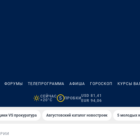
ФОРУМЫ
ТЕЛЕПРОГРАММА
АФИША
ГОРОСКОП
КУРСЫ ВА
USD 81,41
СЕЙЧАС
5
ПРОБКИ
+20°C
EUR 94,06
ики VS прокуратура
Августовский каталог новостроек
5 молодых н
ОРИИ