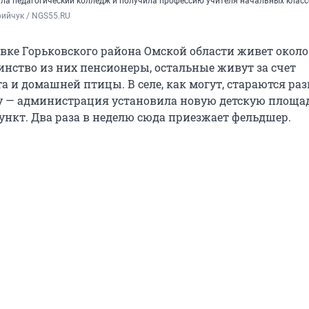
ила педагогический колледж и получила профессию учителя начальных клас
ийчук / NGS55.RU
овке Горьковского района Омской области живет около
инство из них пенсионеры, остальные живут за счет
а и домашней птицы. В селе, как могут, стараются ра
 — администрация установила новую детскую площа
нкт. Два раза в неделю сюда приезжает фельдшер.