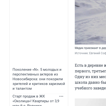
Медик приезжает в де
Источник: 
Евгений Соф
Есть в деревне 
Поколение «N». 5 молодых и
первого, третье
перспективных актеров из
Одну из них мес
Новосибирска: они покорили
школа давно бы
зрителей и критиков харизмой
учебного завед
и талантом
Старт продаж в ЖК
«Околица»! Квартиры от 3,9
млн ₽ р. Родники