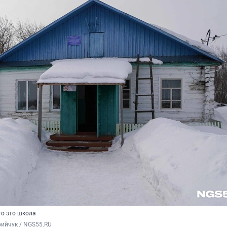
то это школа
ийчук / NGS55.RU