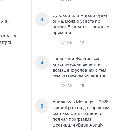
сов
Суровой или мягкой будет
3
 200
зима, можно узнать по
погоде 5 августа — важные
приметы
звивать
дку и
77 565
12
Пирожное «Картошка»:
4
классический рецепт в
домашних условиях с тем
самым вкусом из детства
30 480
15
Авиашоу в Мочище — 2026:
5
как добраться до аэродрома,
сколько стоят билеты и
полная программа
фестиваля «Вива Авиа!»