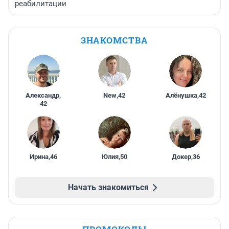
реабилитации
ЗНАКОМСТВА
Александр
,
New
,
42
Алёнушка
,
42
42
Ирина
,
46
Юлия
,
50
Докер
,
36
Начать знакомиться