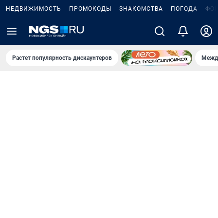
НЕДВИЖИМОСТЬ
ПРОМОКОДЫ
ЗНАКОМСТВА
ПОГОДА
ФО
Растет популярность дискаунтеров
Межд