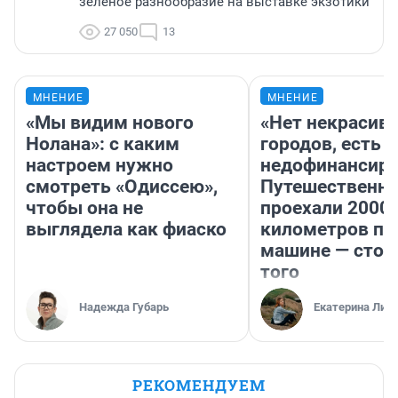
зелёное разнообразие на выставке экзотики
27 050
13
МНЕНИЕ
МНЕНИЕ
«Мы видим нового
«Нет некрасив
Нолана»: с каким
городов, есть
настроем нужно
недофинансиро
смотреть «Одиссею»,
Путешественн
чтобы она не
проехали 2000
выглядела как фиаско
километров по 
машине — стои
того
Надежда Губарь
Екатерина Лит
РЕКОМЕНДУЕМ