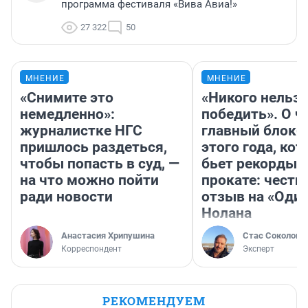
программа фестиваля «Вива Авиа!»
27 322
50
МНЕНИЕ
МНЕНИЕ
«Снимите это
«Никого нельз
немедленно»:
победить». О ч
журналистке НГС
главный блокб
пришлось раздеться,
этого года, ко
чтобы попасть в суд, —
бьет рекорды 
на что можно пойти
прокате: честн
ради новости
отзыв на «Оди
Нолана
Анастасия Хрипушина
Стас Соколов
Корреспондент
Эксперт
РЕКОМЕНДУЕМ