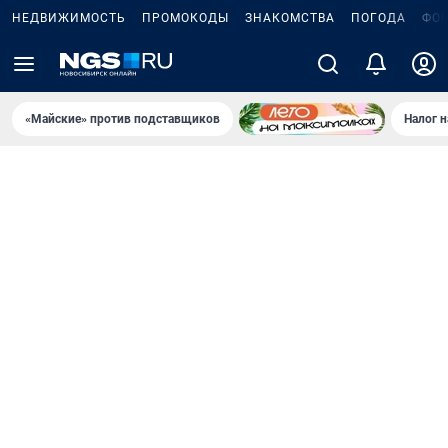
НЕДВИЖИМОСТЬ
ПРОМОКОДЫ
ЗНАКОМСТВА
ПОГОДА
ФО
«Майские» против подставщиков
Налог 