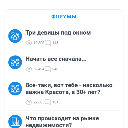
предметов, например, в тексты по русскому языку? 
Пока ребенок, к примеру, вставляет пропущенные 
буквы, он может познакомиться со многими 
ФОРУМЫ
интересными фактами из истории, географии и пр. 
Почему обязательно необходимо вводить всё новые 
и новые предметы?
Три девицы под окном
19 308
146
Начать все сначала...
52 484
248
Все-таки, вот тебе - насколько
важна Красота, в 30+ лет?
22 605
131
Что происходит на рынке
недвижимости?