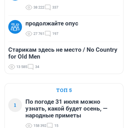
38 222
337
продолжайте опус
27 761
197
Старикам здесь не место / No Country
for Old Men
13 585
34
ТОП 5
По погоде 31 июля можно
1
узнать, какой будет осень, —
народные приметы
158 392
15