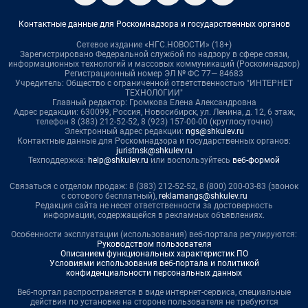
Контактные данные для Роскомнадзора и государственных органов
Сетевое издание «НГС.НОВОСТИ» (18+)
Зарегистрировано Федеральной службой по надзору в сфере связи,
информационных технологий и массовых коммуникаций (Роскомнадзор)
Регистрационный номер ЭЛ № ФС 77— 84683
Учредитель: Общество с ограниченной ответственностью "ИНТЕРНЕТ
ТЕХНОЛОГИИ"
Главный редактор: Громкова Елена Александровна
Адрес редакции: 630099, Россия, Новосибирск, ул. Ленина, д. 12, 6 этаж,
телефон 8 (383) 212-52-52, 8 (923) 157-00-00 (круглосуточно)
Электронный адрес редакции:
ngs@shkulev.ru
Контактные данные для Роскомнадзора и государственных органов:
juristnsk@shkulev.ru
Техподдержка:
help@shkulev.ru
или воспользуйтесь
веб-формой
Связаться с отделом продаж: 8 (383) 212-52-52, 8 (800) 200-03-83 (звонок
с сотового бесплатный),
reklamangs@shkulev.ru
Редакция сайта не несет ответственности за достоверность
информации, содержащейся в рекламных объявлениях.
Особенности эксплуатации (использования) веб-портала регулируются:
Руководством пользователя
Описанием функциональных характеристик ПО
Условиями использования веб-портала и политикой
конфиденциальности персональных данных
Веб-портал распространяется в виде интернет-сервиса, специальные
действия по установке на стороне пользователя не требуются