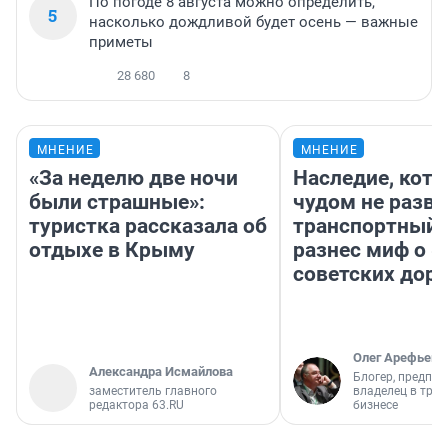
По погоде 8 августа можно определить,
5
насколько дождливой будет осень — важные
приметы
28 680
8
МНЕНИЕ
МНЕНИЕ
«За неделю две ночи
Наследие, кото
были страшные»:
чудом не разва
туристка рассказала об
транспортный 
отдыхе в Крыму
разнес миф о 
советских доро
Олег Арефьев
Александра Исмайлова
Блогер, предпри
заместитель главного
владелец в тра
редактора 63.RU
бизнесе