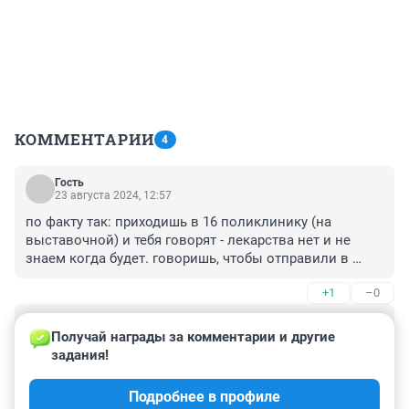
КОММЕНТАРИИ
4
Гость
23 августа 2024, 12:57
по факту так: приходишь в 16 поликлинику (на 
выставочной) и тебя говорят - лекарства нет и не 
знаем когда будет. говоришь, чтобы отправили в 
другие аптеки в городе. поликлиника 16 отказывает, 
+1
–0
нарушая права пациента. 

если препарат пришёл, поликлиника 16 никогда не 
Гость
звонит.

23 августа 2024, 11:29
Получай награды за комментарии и другие 
да, и еще, если препарата нет, врач даже не 
задания!
Если из пенсии инвалида Соц. фондом РФ 
выписывает рецепт, хотя это также нарушение прав 
высчитывается сумама для получения лекарств , а 
пациента. должен быть рецепт независимо от 
Подробнее в профиле
затем прийдя в аптеку с рецептом ему говорят :" Нет в 
наличия лекарства, и на его основании поликлиника 