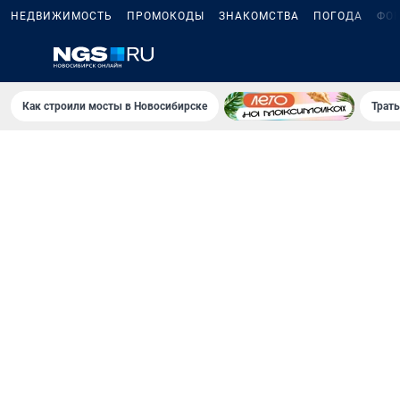
НЕДВИЖИМОСТЬ
ПРОМОКОДЫ
ЗНАКОМСТВА
ПОГОДА
ФО
Как строили мосты в Новосибирске
Траты