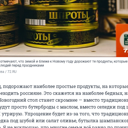
отмечают, что зимой и ближе к Новому году дорожают те продукты, которые
 людей перед праздниками
а / 72.RU
д, подорожают наиболее простые продукты, на которы
ходить россияне. Это скажется на наиболее бедных, 
Новогодний стол станет скромнее — вместо традицион
удут просто бутерброды с маслом, вместо селедки под
Я утрирую. Упрощение будет из-за того, что традицион
едка под шубой или салат оливье, бутылка шампанско
. Я не исключаю, что многие семьи всё равно по при