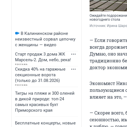
Ожидайте подорожания
новогоднего стола
Источник: 
Ирина Шаров
В Калининском районе
неизвестный сорвал цепочку
— Если говорить
с женщины — видео
всегда дорожает
Думаю, оно нач
Старт продаж 3 дома ЖК
Марсель-2. Дом, небо, река!
традиционно бе
доктор экономи
Скидка 40% на гаражные
секционные ворота
(только до 31.08.2026)
Экономист Нико
пользующиеся с
Тигры на пляже и 300 оленей
влияет на это,
в дикой природе: топ-24
самых красивых бухт
Приморского края
— Скорее всего,
сезонностью, и
Бесплатные концерты, новые
к рублю, — гово