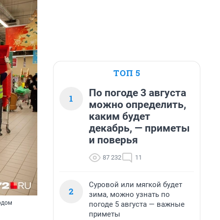
ТОП 5
По погоде 3 августа
1
можно определить,
каким будет
декабрь, — приметы
и поверья
87 232
11
Суровой или мягкой будет
2
зима, можно узнать по
одом
погоде 5 августа — важные
приметы