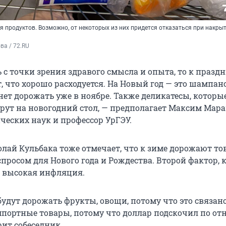
 продуктов. Возможно, от некоторых из них придется отказаться при накры
а / 72.RU
 с точки зрения здравого смысла и опыта, то к празд
, что хорошо расходуется. На Новый год — это шампанс
нет дорожать уже в ноябре. Также деликатесы, которы
рут на новогодний стол, — предполагает Максим Мар
ческих наук и профессор УрГЭУ.
лай Кульбака тоже отмечает, что к зиме дорожают то
просом для Нового года и Рождества. Второй фактор,
 — высокая инфляция.
 будут дорожать фрукты, овощи, потому что это связано
мпортные товары, потому что доллар подскочил по о
рит собеседник.