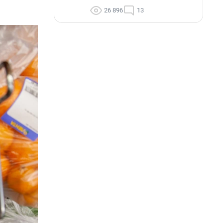
26 896
13