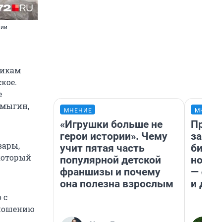
тии
никам
кое.
е
амыгин,
МНЕНИЕ
МНЕНИ
«Игрушки больше не
Прода
герои истории». Чему
запла
вары,
учит пятая часть
бизне
 который
популярной детской
новый
франшизы и почему
— он 
она полезна взрослым
и даж
 с
тношению