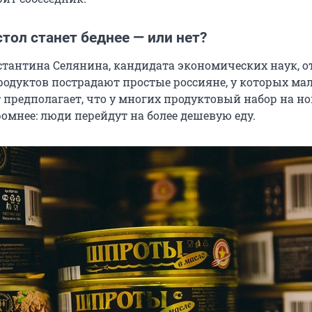
тол станет беднее — или нет?
тантина Селянина, кандидата экономических наук, о
одуктов пострадают простые россияне, у которых ма
т предполагает, что у многих продуктовый набор на н
ромнее: люди перейдут на более дешевую еду.