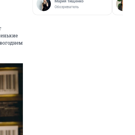
Мария Тищенко
Обозреватель
т
ленькие
овогоднем