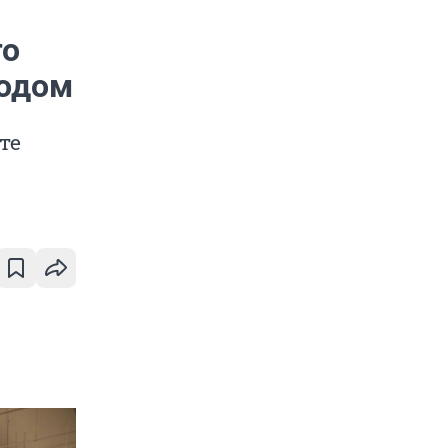
го
годом
те