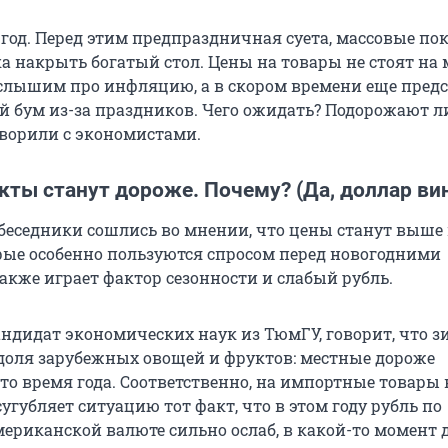
год. Перед этим предпраздничная суета, массовые по
 накрыть богатый стол. Цены на товары не стоят на м
слышим про инфляцию, а в скором времени еще пред
й бум из-за праздников. Чего ожидать? Подорожают л
ворили с экономистами.
ты станут дороже. Почему? (Да, доллар ви
еседники сошлись во мнении, что цены станут выше
рые особенно пользуются спросом перед новогодними
акже играет фактор сезонности и слабый рубль.
андидат экономических наук из ТюмГУ, говорит, что 
доля зарубежных овощей и фруктов: местные дороже
то время года. Соответственно, на импортные товары
сугубляет ситуацию тот факт, что в этом году рубль по
ериканской валюте сильно ослаб, в какой-то момент 