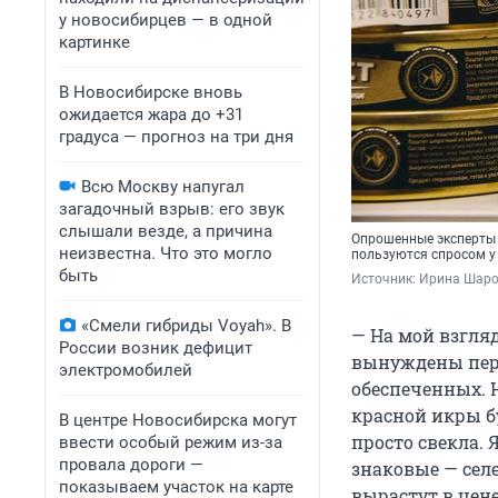
у новосибирцев — в одной
картинке
В Новосибирске вновь
ожидается жара до +31
градуса — прогноз на три дня
Всю Москву напугал
загадочный взрыв: его звук
слышали везде, а причина
Опрошенные эксперты 
неизвестна. Что это могло
пользуются спросом у
быть
Источник: 
Ирина Шаров
«Смели гибриды Voyah». В
— На мой взгля
России возник дефицит
вынуждены пере
электромобилей
обеспеченных. 
красной икры б
В центре Новосибирска могут
просто свекла. 
ввести особый режим из-за
провала дороги —
знаковые — сел
показываем участок на карте
вырастут в цене