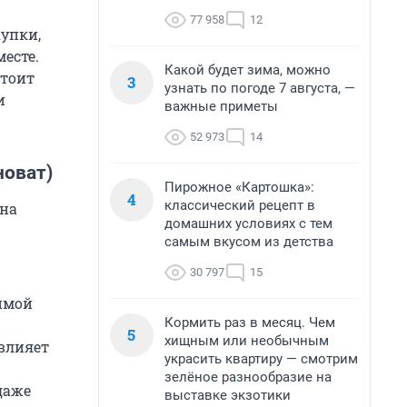
77 958
12
купки,
есте.
Какой будет зима, можно
стоит
3
узнать по погоде 7 августа, —
и
важные приметы
52 973
14
новат)
Пирожное «Картошка»:
4
классический рецепт в
 на
домашних условиях с тем
самым вкусом из детства
30 797
15
зимой
Кормить раз в месяц. Чем
5
хищным или необычным
 влияет
украсить квартиру — смотрим
зелёное разнообразие на
даже
выставке экзотики