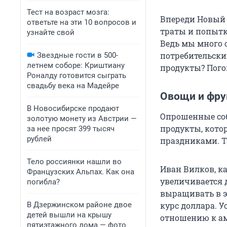
Тест на возраст мозга:
Впереди Новый 
ответьте на эти 10 вопросов и
траты и попытка
узнайте свой
Ведь мы много 
потребительски
Звездные гости в 500-
летнем соборе: Криштиану
продукты? Пого
Роналду готовится сыграть
свадьбу века на Мадейре
Овощи и фрук
В Новосибирске продают
Опрошенные соб
золотую монету из Австрии —
продукты, кото
за нее просят 399 тысяч
рублей
праздниками. Т
Тело россиянки нашли во
Иван Вилков, к
Французских Альпах. Как она
увеличивается 
погибла?
выращивать в э
В Дзержинском районе двое
курс доллара. У
детей вышли на крышу
отношению к ам
пятиэтажного дома — фото