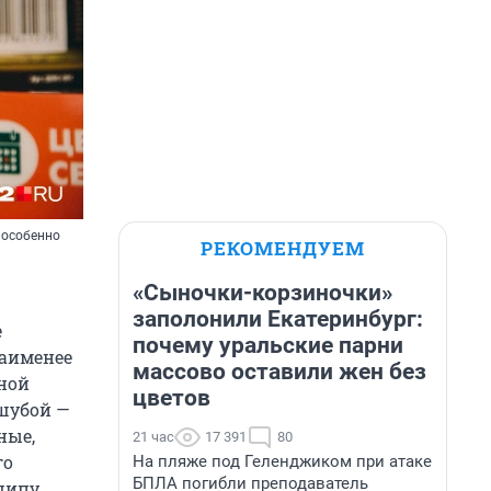
 особенно
РЕКОМЕНДУЕМ
«Сыночки-корзиночки»
заполонили Екатеринбург:
е
почему уральские парни
наименее
массово оставили жен без
ной
цветов
 шубой —
ные,
21 час
17 391
80
го
На пляже под Геленджиком при атаке
БПЛА погибли преподаватель
нципу