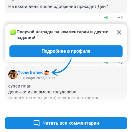
На какой день после одобрения приходят Ден?
+0
–0
Гость
11 января 2023, 12:02
Получай награды за комментарии и другие 
задания!
А мне вот интересно у нас народ, я имею ввиду 
Русский народ, не братья азиаты, вообще разучились 
Подробнее в профиле
что-ли рожать из-за любви к детям чёль!?
+0
–0
Фродо Бэггинс
11 января 2023, 10:39
супер план

денежки из кармана государсва 
(налогоплательщиков) перетекли в карман 
коммундальщиков
+0
–0
Читать все комментарии