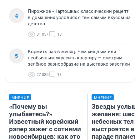
Пирожное «Картошка»: классический рецепт
4
в домашних условиях с тем самым вкусом из
детства
31 057
18
Кормить раз в месяц. Чем хищным или
5
необычным украсить квартиру — смотрим
зелёное разнообразие на выставке экзотики
27 085
13
МНЕНИЕ
МНЕНИЕ
«Почему вы
Звезды услыш
улыбаетесь?»
желания: шест
Известный корейский
небесных тел
рэпер зажег с сотнями
выстроятся в 
новосибирцев: как это
параде планет 