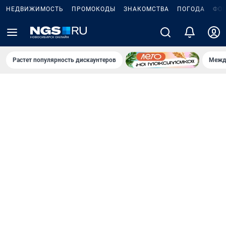
НЕДВИЖИМОСТЬ
ПРОМОКОДЫ
ЗНАКОМСТВА
ПОГОДА
ФО
Растет популярность дискаунтеров
Межд