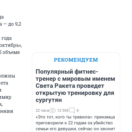
да
 — до 9,2
 года
октябрь»,
б объеме
РЕКОМЕНДУЕМ
Популярный фитнес-
должны
тренер с мировым именем
чета
Света Ракета проведет
и
открытую тренировку для
димир
сургутян
а,
чении
22 часа
12 554
6
«Это тот, кого ты травила»: прикамца
приговорили к 22 годам за убийство
семьи его девушки, сейчас он звонит