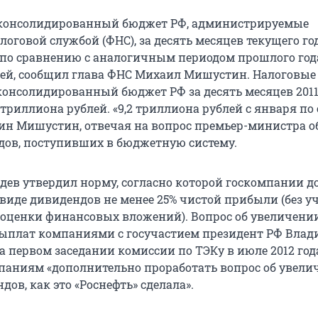
 консолидированный бюджет РФ, администрируемые
оговой службой (ФНС), за десять месяцев текущего го
 по сравнению с аналогичным периодом прошлого года
ей, сообщил глава ФНС Михаил Мишустин. Налоговые
консолидированный бюджет РФ за десять месяцев 2011
 триллиона рублей. «9,2 триллиона рублей с января по 
дин Мишустин, отвечая на вопрос премьер-министра о
дов, поступивших в бюджетную систему.
ев утвердил норму, согласно которой госкомпании 
виде дивидендов не менее 25% чистой прибыли (без у
еоценки финансовых вложений). Вопрос об увеличени
ыплат компаниями с госучастием президент РФ Вла
 первом заседании комиссии по ТЭКу в июле 2012 год
аниям «дополнительно проработать вопрос об увели
ов, как это «Роснефть» сделала».