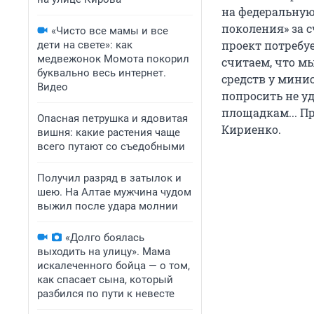
на федеральную
поколения» за 
«Чисто все мамы и все
проект потребу
дети на свете»: как
медвежонок Момота покорил
считаем, что м
буквально весь интернет.
средств у мини
Видео
попросить не уд
площадкам... П
Опасная петрушка и ядовитая
Кириенко.
вишня: какие растения чаще
всего путают со съедобными
Получил разряд в затылок и
шею. На Алтае мужчина чудом
выжил после удара молнии
«Долго боялась
выходить на улицу». Мама
искалеченного бойца — о том,
как спасает сына, который
разбился по пути к невесте