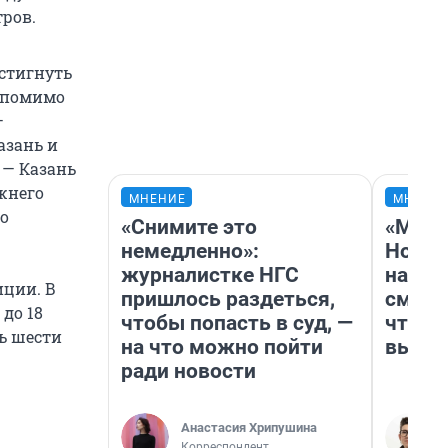
тров.
остигнуть
 помимо
—
азань и
 — Казань
жнего
МНЕНИЕ
МНЕНИ
до
«Снимите это
«Мы в
немедленно»:
Нолан
журналистке НГС
настр
иции. В
пришлось раздеться,
смотр
до 18
чтобы попасть в суд, —
чтобы
ь шести
на что можно пойти
выгля
ради новости
Анастасия Хрипушина
Корреспондент