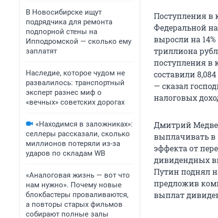
В Новосибирске ищут
Поступления в
подрядчика для ремонта
Федеральной нал
подпорной стены на
выросли на 14%
Ипподромской — сколько ему
триллиона рубл
заплатят
поступления в 
Наследие, которое чудом не
составили 8,084
развалилось: транспортный
— сказал госпо
эксперт разнес миф о
налоговых дохо
«вечных» советских дорогах
«Находимся в заложниках»:
Дмитрий Медвед
селлеры рассказали, сколько
выплачивать в 
миллионов потеряли из-за
эффекта от пер
ударов по складам WB
дивидендных в
Путин поднял на
«Аналоговая жизнь — вот что
предложив комп
нам нужно». Почему новые
выплат дивиденд
блокбастеры проваливаются,
а повторы старых фильмов
собирают полные залы