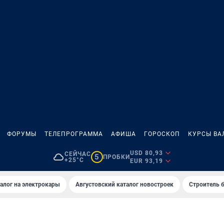
ФОРУМЫ
ТЕЛЕПРОГРАММА
АФИША
ГОРОСКОП
КУРСЫ ВА
USD 80,93
СЕЙЧАС
5
ПРОБКИ
+25°C
EUR 93,19
алог на электрокары
Августовский каталог новостроек
Строитель б