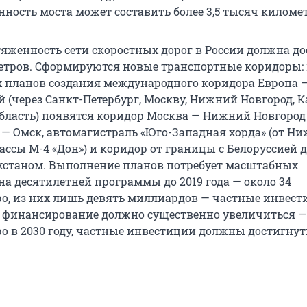
ность моста может составить более 3,5 тысяч киломе
отяженность сети скоростных дорог в России должна д
етров. Сформируются новые транспортные коридоры:
 планов создания международного коридора Европа 
 (через Санкт-Петербург, Москву, Нижний Новгород, К
бласть) появятся коридор Москва — Нижний Новгород
 — Омск, автомагистраль «Юго-Западная хорда» (от Ни
ассы М-4 «Дон») и коридор от границы с Белоруссией 
хстаном. Выполнение планов потребует масштабных
на десятилетней программы до 2019 года — около 34
о, из них лишь девять миллиардов — частные инвест
х финансирование должно существенно увеличиться — 
о в 2030 году, частные инвестиции должны достигнут