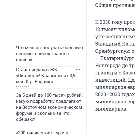
Общая протяжен
К 2030 году пр
12 тысяч килом
уже заявленных
Западный Китай
Что мешает получать большую
Оренбургскую о
пенсию: список главных
— Екатеринбург
ошибок
Новгорода до тр
Старт продаж в ЖК
границы с Каза
«Околица»! Квартиры от 3,9
инвестиций. Це
млн ₽ р. Родники
миллиардов евр
2020–2030 года
За 5 дней до 100 тысяч рублей:
миллиардов евр
какую подработку предлагают
на Восточном экономическом
миллиардов.
форуме и сколько за что
обещают
«300 тысяч стоит тур и в