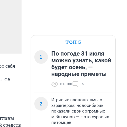
ТОП 5
По погоде 31 июля
1
можно узнать, какой
т себя
будет осень, —
народные приметы
. Об
158 180
15
Игривые слонопотамы с
2
характером: новосибирцы
показали своих огромных
мейн-кунов — фото суровых
 главы
питомцев
й средств