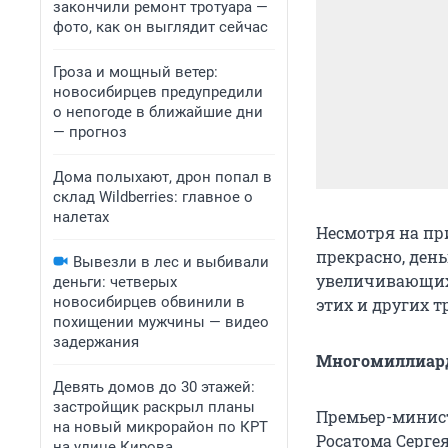
закончили ремонт тротуара —
фото, как он выглядит сейчас
Гроза и мощный ветер:
новосибирцев предупредили
о непогоде в ближайшие дни
— прогноз
Дома полыхают, дрон попал в
склад Wildberries: главное о
налетах
Несмотря на пр
прекрасно, ден
Вывезли в лес и выбивали
увеличивающихс
деньги: четверых
новосибирцев обвинили в
этих и других 
похищении мужчины — видео
задержания
Многомиллиард
Девять домов до 30 этажей:
застройщик раскрыл планы
Премьер-минис
на новый микрорайон по КРТ
Росатома Серге
на улице Кирова