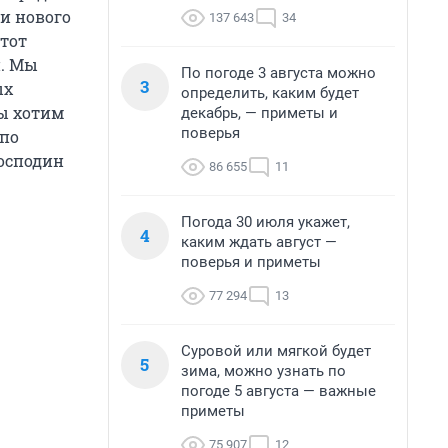
и нового
137 643
34
этот
й. Мы
По погоде 3 августа можно
3
ых
определить, каким будет
мы хотим
декабрь, — приметы и
поверья
 по
господин
86 655
11
Погода 30 июля укажет,
4
каким ждать август —
поверья и приметы
77 294
13
Суровой или мягкой будет
5
зима, можно узнать по
погоде 5 августа — важные
приметы
75 907
12