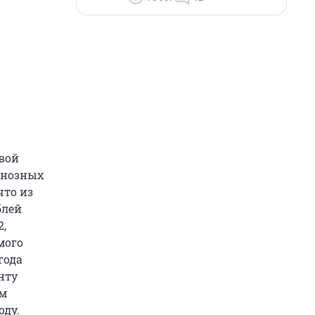
вой
гнозных
что из
блей
2,
мого
года
нту
ам
оду.