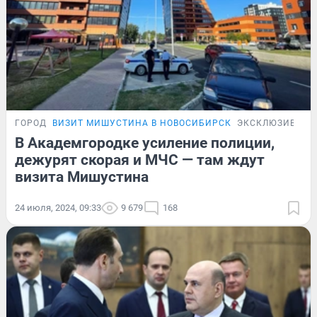
ГОРОД
ВИЗИТ МИШУСТИНА В НОВОСИБИРСК
ЭКСКЛЮЗИВ
В Академгородке усиление полиции,
дежурят скорая и МЧС — там ждут
визита Мишустина
24 июля, 2024, 09:33
9 679
168