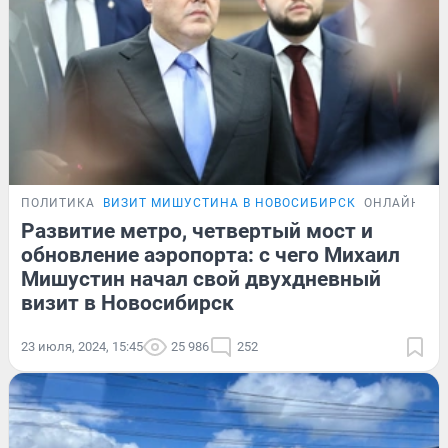
ПОЛИТИКА
ВИЗИТ МИШУСТИНА В НОВОСИБИРСК
ОНЛАЙН-ТР
Развитие метро, четвертый мост и
обновление аэропорта: с чего Михаил
Мишустин начал свой двухдневный
визит в Новосибирск
23 июля, 2024, 15:45
25 986
252