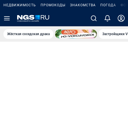
НЕДВИЖИМОСТЬ
ПРОМОКОДЫ
ЗНАКОМСТВА
ПОГОДА
ФО
Жёсткая соседская драка
Застройщики V