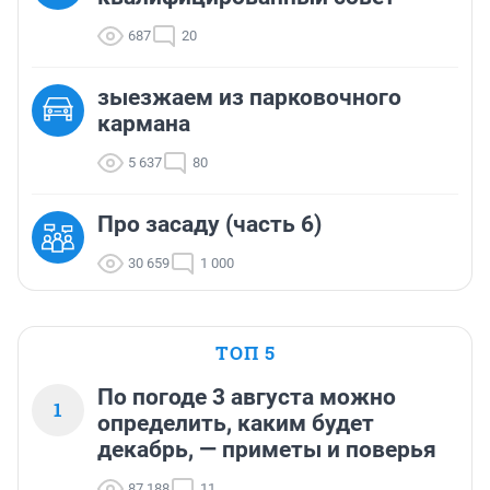
687
20
зыезжаем из парковочного
кармана
5 637
80
Про засаду (часть 6)
30 659
1 000
ТОП 5
По погоде 3 августа можно
1
определить, каким будет
декабрь, — приметы и поверья
87 188
11