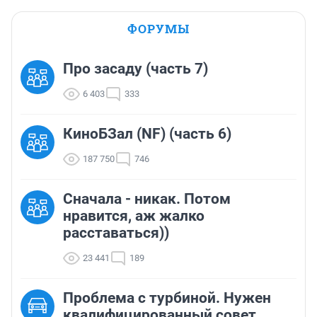
ФОРУМЫ
Про засаду (часть 7)
6 403
333
КиноБЗал (NF) (часть 6)
187 750
746
Сначала - никак. Потом
нравится, аж жалко
расставаться))
23 441
189
Проблема с турбиной. Нужен
квалифицированный совет