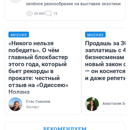
зелёное разнообразие на выставке экзотики
26 842
13
МНЕНИЕ
МНЕНИЕ
«Никого нельзя
Продашь за 300
победить». О чём
заплатишь с 40
главный блокбастер
бизнесменам г
этого года, который
новый закон о 
бьет рекорды в
— он коснется 
прокате: честный
и даже репети
отзыв на «Одиссею»
Нолана
Стас Соколов
Анастасия Зав
Эксперт
РЕКОМЕНДУЕМ