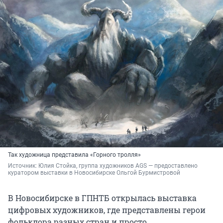
Так художница представила «Горного тролля»
Источник: 
Юлия Стойка, группа художников AGS — предоставлено 
куратором выставки в Новосибирске Ольгой Бурмистровой
В Новосибирске в ГПНТБ открылась выставка
цифровых художников, где представлены герои
фольклора разных стран и просто