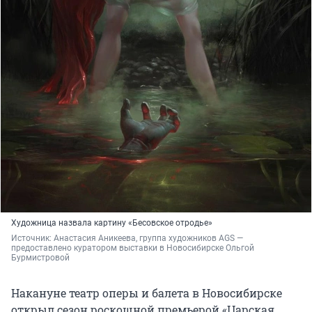
Художница назвала картину «Бесовское отродье»
Источник: 
Анастасия Аникеева, группа художников AGS — 
предоставлено куратором выставки в Новосибирске Ольгой 
Бурмистровой
Накануне театр оперы и балета в Новосибирске
открыл сезон роскошной премьерой «Царская