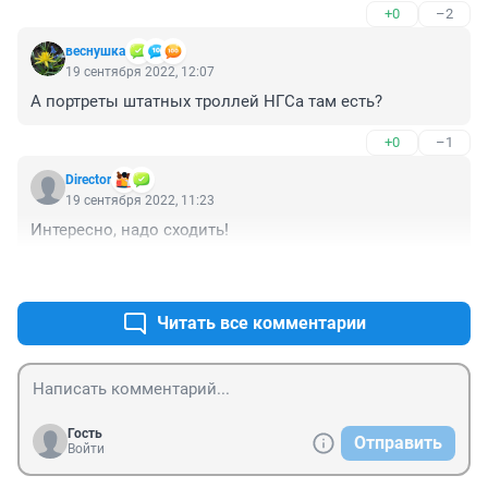
+0
–2
"Сад земных наслаждений", "Корабль дураков"? Это 
же ужас настоящий. Просто кошмар было смотреть 
веснушка
на эти мерзости. А это что? Пшик. Просто красиво, 
19 сентября 2022, 12:07
конъектурно. Пусть не обижаются художники. Но, к 
А портреты штатных троллей НГСа там есть?
бесам и к потусторонней живности никакого 
отношения не имеет.
+0
–1
Director
19 сентября 2022, 11:23
Интересно, надо сходить!
+1
–0
Читать все комментарии
Гость
Отправить
Войти