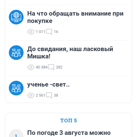
На что обращать внимание при
покупке
1 011
16
До свидания, наш ласковый
Мишка!
40 384
282
ученье -свет..
2 561
38
ТОП 5
По погоде 3 августа можно
1