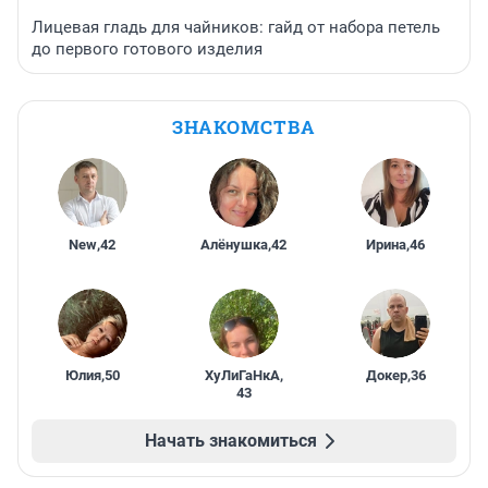
Лицевая гладь для чайников: гайд от набора петель
до первого готового изделия
ЗНАКОМСТВА
New
,
42
Алёнушка
,
42
Ирина
,
46
Юлия
,
50
ХуЛиГаНкА
,
Докер
,
36
43
Начать знакомиться