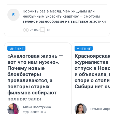
Кормить раз в месяц. Чем хищным или
5
необычным украсить квартиру — смотрим
зелёное разнообразие на выставке экзотики
26 859
13
МНЕНИЕ
МНЕНИЕ
«Аналоговая жизнь —
Красноярская
вот что нам нужно».
журналистка п
Почему новые
отпуск в Ново
блокбастеры
и объяснила, п
проваливаются, а
споре о столиц
повторы старых
Сибири нет см
фильмов собирают
полные залы
Алёна Золотухина
Татьяна Зарва
Журналист НГС