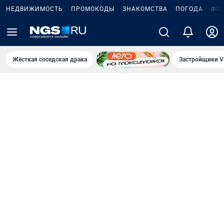
НЕДВИЖИМОСТЬ
ПРОМОКОДЫ
ЗНАКОМСТВА
ПОГОДА
ФО
Жёсткая соседская драка
Застройщики V