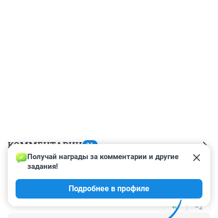
КОММЕНТАРИИ
31
Получай награды за комментарии и другие 
задания!
Гость
27 декабря 2019, 14:57
Подробнее в профиле
Потрясающая женщина!!!
+0
–2