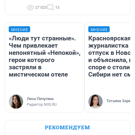
27 023
13
МНЕНИЕ
МНЕНИЕ
«Люди тут странные».
Красноярская
Чем привлекает
журналистка п
непонятный «Непокой»,
отпуск в Ново
герои которого
и объяснила, п
застряли в
споре о столиц
мистическом отеле
Сибири нет см
Лиза Пичугина
Татьяна Зарва
Редактор NGS.RU
РЕКОМЕНДУЕМ