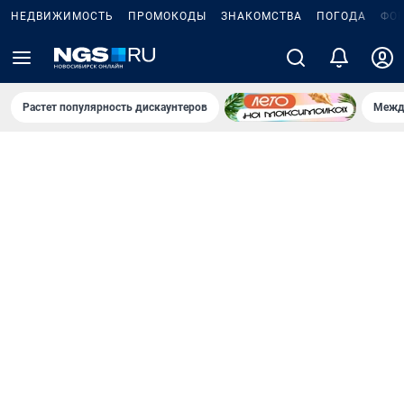
НЕДВИЖИМОСТЬ
ПРОМОКОДЫ
ЗНАКОМСТВА
ПОГОДА
ФО
Растет популярность дискаунтеров
Межд