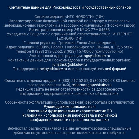
Контактные данные для Роскомнадзора и государственных органов
Сетевое издание «НГС.НОВОСТИ» (18+)
Зарегистрировано Федеральной службой по надзору в сфере связи,
информационных технологий и массовых коммуникаций (Роскомнадзор)
Регистрационный номер ЭЛ № ФС 77— 84683
Учредитель: Общество с ограниченной ответственностью "ИНТЕРНЕТ
ТЕХНОЛОГИИ"
Главный редактор: Громкова Елена Александровна
Адрес редакции: 630099, Россия, Новосибирск, ул. Ленина, д. 12, 6 этаж,
телефон 8 (383) 212-52-52, 8 (923) 157-00-00 (круглосуточно)
Электронный адрес редакции:
ngs@shkulev.ru
Контактные данные для Роскомнадзора и государственных органов:
juristnsk@shkulev.ru
Техподдержка:
help@shkulev.ru
или воспользуйтесь
веб-формой
Связаться с отделом продаж: 8 (383) 212-52-52, 8 (800) 200-03-83 (звонок
с сотового бесплатный),
reklamangs@shkulev.ru
Редакция сайта не несет ответственности за достоверность
информации, содержащейся в рекламных объявлениях.
Особенности эксплуатации (использования) веб-портала регулируются:
Руководством пользователя
Описанием функциональных характеристик ПО
Условиями использования веб-портала и политикой
конфиденциальности персональных данных
Веб-портал распространяется в виде интернет-сервиса, специальные
действия по установке на стороне пользователя не требуются