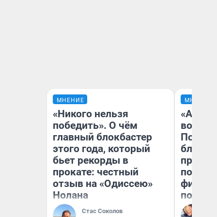
МНЕНИЕ
МНЕНИЕ
«Никого нельзя
«Анало
победить». О чём
вот чт
главный блокбастер
Почему
этого года, который
блокба
бьет рекорды в
провал
прокате: честный
повтор
отзыв на «Одиссею»
фильмо
Нолана
полные
Стас Соколов
Ал