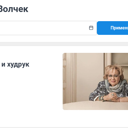
 Волчек
Примен
 и худрук