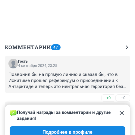
КОММЕНТАРИИ
47
Гость
4 сентября 2024, 23:25
Позвонил бы на прямую линию и сказал бы, что в 
Искитиме прошел референдум о присоединении к 
Антарктиде и теперь это нейтральная территория без 
налогов, военных и политики.
+0
–0
Гость
4 сентября 2024, 23:15
Получай награды за комментарии и другие 
задания!
Позвонил и сообщил, что хочет высказаться. 
Оператор ответил, что на эту общественно-
Подробнее в профиле
политическую тему могут высказываться только 