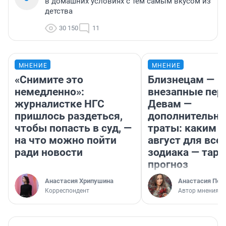
в домашних условиях с тем самым вкусом из
детства
30 150
11
МНЕНИЕ
МНЕНИЕ
«Снимите это
Близнецам —
немедленно»:
внезапные пер
журналистке НГС
Девам —
пришлось раздеться,
дополнительн
чтобы попасть в суд, —
траты: каким б
на что можно пойти
август для все
ради новости
зодиака — таро
прогноз
Анастасия Хрипушина
Анастасия Пер
Корреспондент
Автор мнения