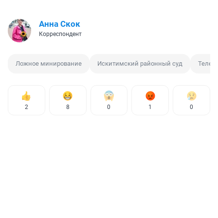
Анна Скок
Корреспондент
Ложное минирование
Искитимский районный суд
Телек
2
8
0
1
0