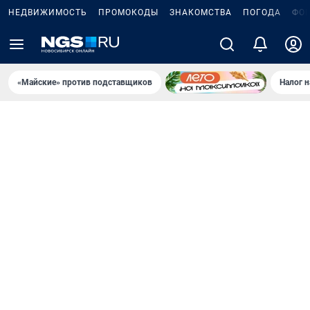
НЕДВИЖИМОСТЬ
ПРОМОКОДЫ
ЗНАКОМСТВА
ПОГОДА
ФО
«Майские» против подставщиков
Налог 