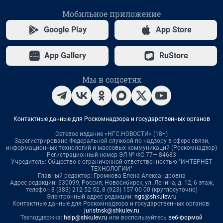
Мобильное приложение
Google Play
App Store
App Gallery
RuStore
Мы в соцсетях
Контактные данные для Роскомнадзора и государственных органов
Сетевое издание «НГС.НОВОСТИ» (18+)
Зарегистрировано Федеральной службой по надзору в сфере связи,
информационных технологий и массовых коммуникаций (Роскомнадзор)
Регистрационный номер ЭЛ № ФС 77— 84683
Учредитель: Общество с ограниченной ответственностью "ИНТЕРНЕТ
ТЕХНОЛОГИИ"
Главный редактор: Громкова Елена Александровна
Адрес редакции: 630099, Россия, Новосибирск, ул. Ленина, д. 12, 6 этаж,
телефон 8 (383) 212-52-52, 8 (923) 157-00-00 (круглосуточно)
Электронный адрес редакции:
ngs@shkulev.ru
Контактные данные для Роскомнадзора и государственных органов:
juristnsk@shkulev.ru
Техподдержка:
help@shkulev.ru
или воспользуйтесь
веб-формой