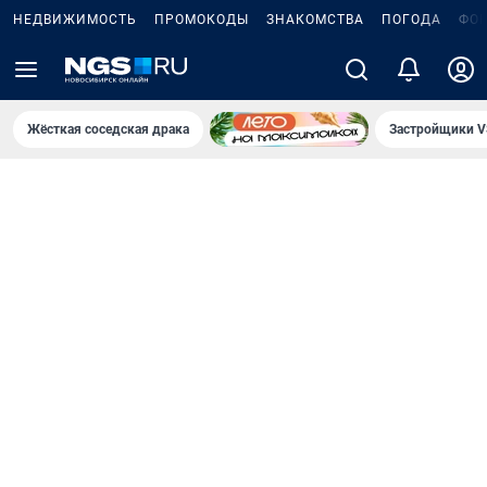
НЕДВИЖИМОСТЬ
ПРОМОКОДЫ
ЗНАКОМСТВА
ПОГОДА
ФО
Жёсткая соседская драка
Застройщики V