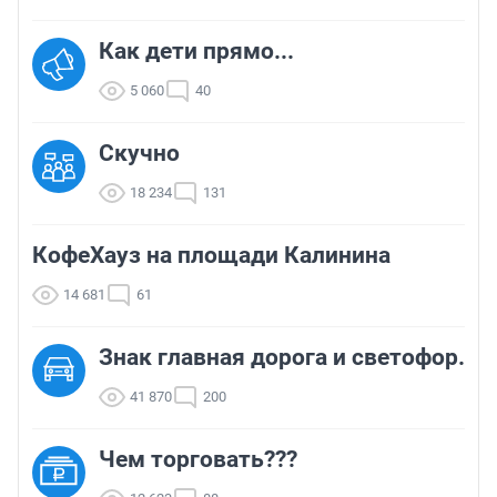
Как дети прямо...
5 060
40
Скучно
18 234
131
КофеХауз на площади Калинина
14 681
61
Знак главная дорога и светофор.
41 870
200
Чем торговать???