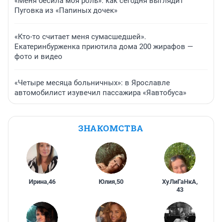
«Меня бесила моя роль»: как сегодня выглядит
Пуговка из «Папиных дочек»
«Кто-то считает меня сумасшедшей».
Екатеринбурженка приютила дома 200 жирафов —
фото и видео
«Четыре месяца больничных»: в Ярославле
автомобилист изувечил пассажира «Яавтобуса»
ЗНАКОМСТВА
Ирина
,
46
Юлия
,
50
ХуЛиГаНкА
,
43