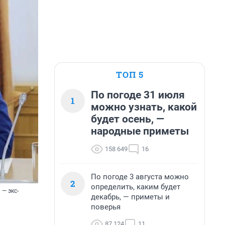
ТОП 5
По погоде 31 июля
1
можно узнать, какой
будет осень, —
народные приметы
158 649
16
По погоде 3 августа можно
2
определить, каким будет
— экс-
декабрь, — приметы и
поверья
87 124
11