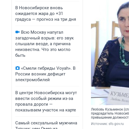
В Новосибирске вновь
ожидается жара до +31
градуса — прогноз на три дня
Всю Москву напугал
загадочный взрыв: его звук
слышали везде, а причина
неизвестна. Что это могло
быть
«Смели гибриды Voyah». В
России возник дефицит
электромобилей
В центре Новосибирска могут
ввести особый режим из-за
провала дороги —
показываем участок на карте
Любовь Кузьменок (сп
председатель Новосиб
превышение должност
Самый сексуальный мужчина
Источник: 
sfo.gov.ru
Турции: чем Омер из