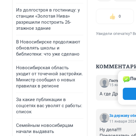
Из долгостроя в гостиницу: у
станции «Золотая Нива»
0
разрешили построить 26-
этажное здание
Увидели опечатку? В
В Новосибирске продолжают
обновлять школы и
библиотеки: что уже сделано
КОММЕНТАР
Новосибирская область
уходит от точечной застройки.
По
Министр сообщил о новых
Гость
15 января 2024
правилах в регионе
А где Дрон?
За какие публикации в
соцсетях вас уволят с работы:
список
За державу оби
11 января 2024
Семейным новосибирцам
Ну дела!!!!

начали выдавать
Председатель об