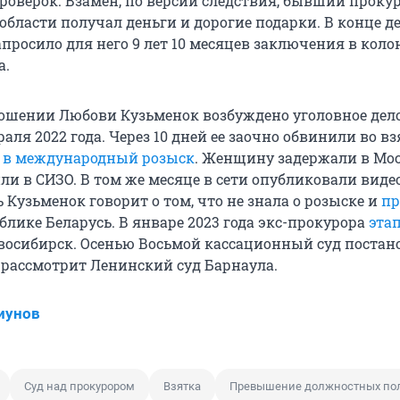
роверок. Взамен, по версии следствия, бывший проку
области получал деньги и дорогие подарки. В конце д
просило для него 9 лет 10 месяцев заключения в кол
а.
тношении Любови Кузьменок возбуждено уголовное дело
раля 2022 года. Через 10 дней ее заочно обвинили во взя
и
в международный розыск
. Женщину задержали в Мос
и в СИЗО. В том же месяце в сети опубликовали видео
Кузьменок говорит о том, что не знала о розыске и
пр
блике Беларусь. В январе 2023 года экс-прокурора
эта
восибирск. Осенью Восьмой кассационный суд постан
 рассмотрит Ленинский суд Барнаула.
иунов
Суд над прокурором
Взятка
Превышение должностных по