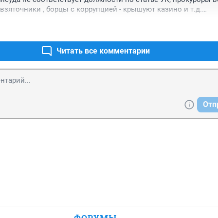
взяточники , борцы с коррупцией - крышуют казино и т.д.

а область!

лен встали или лодку не раскачали или рывок за рывком и пр
Читать все комментарии
Отп
ФОРУМЫ