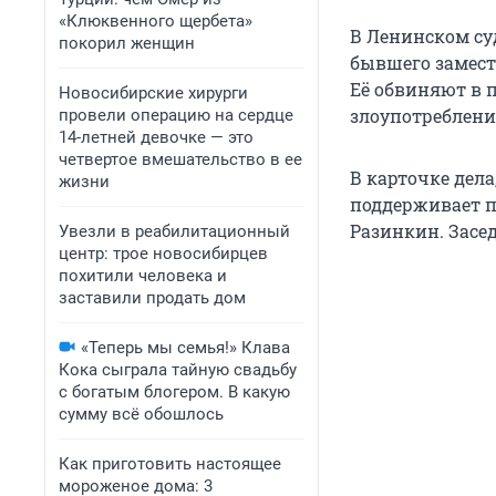
«Клюквенного щербета»
В Ленинском су
покорил женщин
бывшего замест
Её обвиняют в п
Новосибирские хирурги
злоупотреблени
провели операцию на сердце
14-летней девочке — это
четвертое вмешательство в ее
В карточке дела
жизни
поддерживает п
Разинкин. Засед
Увезли в реабилитационный
центр: трое новосибирцев
похитили человека и
заставили продать дом
«Теперь мы семья!» Клава
Кока сыграла тайную свадьбу
с богатым блогером. В какую
сумму всё обошлось
Как приготовить настоящее
мороженое дома: 3