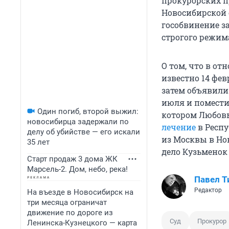
прокурорских п
Новосибирской 
гособвинение за
строгого режим
О том, что в о
известно 14 фев
затем объявил
июля и поместил
Один погиб, второй выжил:
котором Любовь 
новосибирца задержали по
лечение
в Респу
делу об убийстве — его искали
из Москвы в Но
35 лет
дело Кузьменок
Старт продаж 3 дома ЖК
Марсель-2. Дом, небо, река!
Павел Т
Редактор
На въезде в Новосибирск на
три месяца ограничат
движение по дороге из
Суд
Прокурор
Ленинска-Кузнецкого — карта