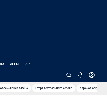
ЛЮТ
ИГРЫ
ZODY
овосибирцев в кино
Старт театрального сезона
7 грибов августа