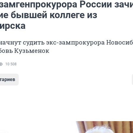
замгенпрокурора России зач
ие бывшей коллеге из
ирска
начнут судить экс-зампрокурора Новоси
бовь Кузьменок
10 508
тариев