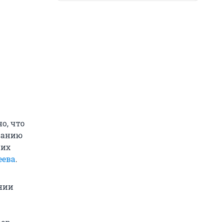
о, что
званию
ших
еева
.
ении