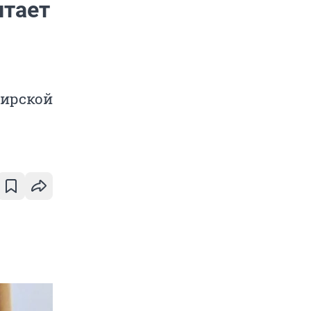
итает
бирской