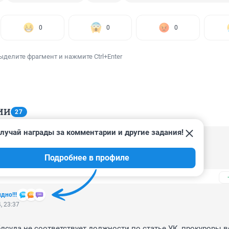
0
0
0
ыделите фрагмент и нажмите Ctrl+Enter
ИИ
27
лучай награды за комментарии и другие задания!
, 08:10
Подробнее в профиле
дно!!!
, 23:37
лсуда не соответствует должности по статье УК, прокуроры вс