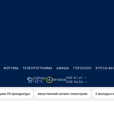
ФОРУМЫ
ТЕЛЕПРОГРАММА
АФИША
ГОРОСКОП
КУРСЫ ВА
USD 81,41
СЕЙЧАС
4
ПРОБКИ
+22°C
EUR 94,06
ики VS прокуратура
Августовский каталог новостроек
5 молодых н