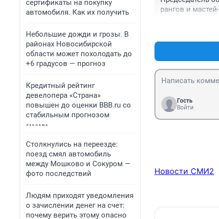
сертификаты на покупку
рангов и мастей-
автомобиля. Как их получить
И это только наш
Это мы уже с ко
Небольшие дожди и грозы. В
скоро?????
районах Новосибирской
области может похолодать до
+6 градусов — прогноз
Кредитный рейтинг
девелопера «Страна»
Гость
повышен до оценки BBB.ru со
Войти
стабильным прогнозом
Столкнулись на переезде:
поезд смял автомобиль
между Мошково и Сокуром —
Новости СМИ2
фото последствий
Людям приходят уведомления
о зачислении денег на счет:
почему верить этому опасно