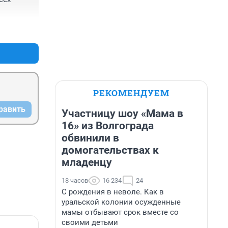
+0
–0
орыв 
РЕКОМЕНДУЕМ
равить
Участницу шоу «Мама в
16» из Волгограда
обвинили в
домогательствах к
младенцу
18 часов
16 234
24
С рождения в неволе. Как в
уральской колонии осужденные
мамы отбывают срок вместе со
своими детьми