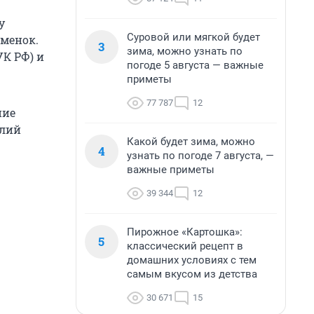
у
Суровой или мягкой будет
менок.
3
зима, можно узнать по
УК РФ) и
погоде 5 августа — важные
приметы
77 787
12
ние
олий
Какой будет зима, можно
4
узнать по погоде 7 августа, —
важные приметы
39 344
12
Пирожное «Картошка»:
5
классический рецепт в
домашних условиях с тем
самым вкусом из детства
30 671
15