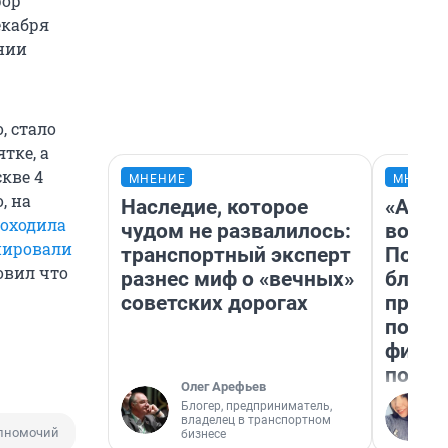
рор
екабря
онии
, стало
тке, а
кве 4
МНЕНИЕ
МНЕНИ
, на
Наследие, которое
«Анал
оходила
чудом не развалилось:
вот ч
пировали
транспортный эксперт
Почем
овил что
разнес миф о «вечных»
блокб
советских дорогах
прова
повто
фильм
полны
Олег Арефьев
Блогер, предприниматель,
владелец в транспортном
лномочий
Барнаул
бизнесе