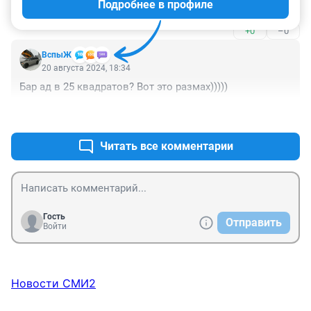
Подробнее в профиле
произносят "БЛИН".

Я, блин, вчера, блин, ходил, блин и т.д. и т.п. Блинами 
+0
–0
успели объесться бедолаги.

До чего дошёл прогресс.
ВспыЖ
20 августа 2024, 18:34
Бар ад в 25 квадратов? Вот это размах)))))
+0
–0
Читать все комментарии
Гость
Отправить
Войти
Новости СМИ2