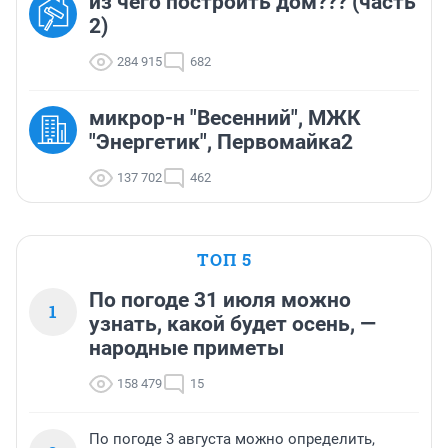
из чего построить дом??? (часть
2)
284 915
682
микрор-н "Весенний", МЖК
"Энергетик", Первомайка2
137 702
462
ТОП 5
По погоде 31 июля можно
1
узнать, какой будет осень, —
народные приметы
158 479
15
По погоде 3 августа можно определить,