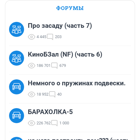
ФОРУМЫ
Про засаду (часть 7)
4 445
203
КиноБЗал (NF) (часть 6)
186 701
679
Немного о пружинах подвески.
18 952
40
БАРАХОЛКА-5
226 762
1 000