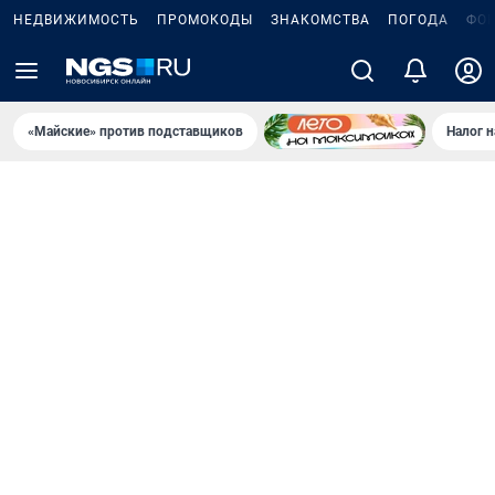
НЕДВИЖИМОСТЬ
ПРОМОКОДЫ
ЗНАКОМСТВА
ПОГОДА
ФО
«Майские» против подставщиков
Налог 