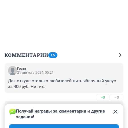
КОММЕНТАРИИ
15
Гость
21 августа 2024, 05:21
Дак откуда столько любителей пить яблочный уксус 
за 400 руб. Нет их.
+0
–0
Гость
20 августа 2024, 19:48
Получай награды за комментарии и другие 
задания!
Много узнал матерков, но ШТОБ такие!

Обычно идут малолетки и вместо внятной речи 