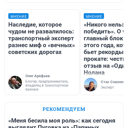
МНЕНИЕ
МНЕНИЕ
Наследие, которое
«Никого нельз
чудом не развалилось:
победить». О ч
транспортный эксперт
главный блокб
разнес миф о «вечных»
этого года, ко
советских дорогах
бьет рекорды 
прокате: честн
отзыв на «Оди
Нолана
Олег Арефьев
Блогер, предприниматель,
Стас Соколов
владелец в транспортном
Эксперт
бизнесе
РЕКОМЕНДУЕМ
«Меня бесила моя роль»: как сегодня
выглядит Пуговка из «Папиных