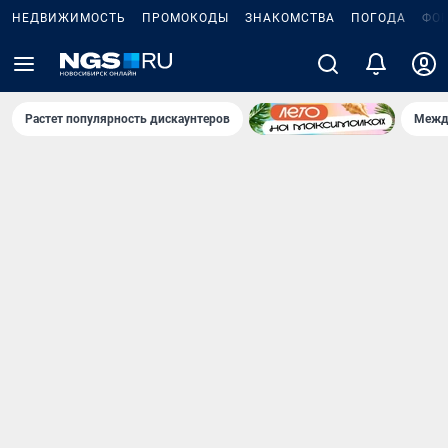
НЕДВИЖИМОСТЬ
ПРОМОКОДЫ
ЗНАКОМСТВА
ПОГОДА
ФО
Растет популярность дискаунтеров
Межд