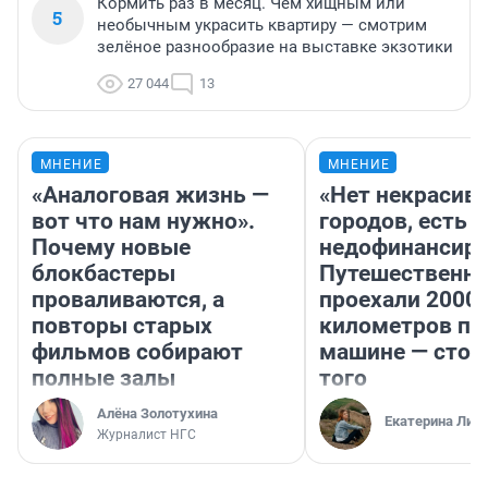
Кормить раз в месяц. Чем хищным или
5
необычным украсить квартиру — смотрим
зелёное разнообразие на выставке экзотики
27 044
13
МНЕНИЕ
МНЕНИЕ
«Аналоговая жизнь —
«Нет некрасив
вот что нам нужно».
городов, есть
Почему новые
недофинансиро
блокбастеры
Путешественн
проваливаются, а
проехали 2000
повторы старых
километров по 
фильмов собирают
машине — стои
полные залы
того
Алёна Золотухина
Екатерина Лит
Журналист НГС