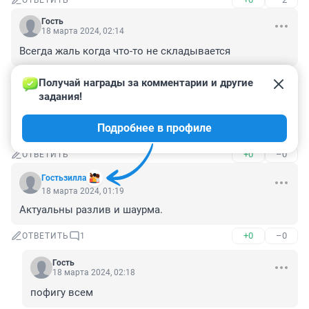
ОТВЕТИТЬ
Гость
18 марта 2024, 02:14
Всегда жаль когда что-то не складывается
+0
–0
ОТВЕТИТЬ
Получай награды за комментарии и другие 
задания!
Гость
18 марта 2024, 02:11
Подробнее в профиле
с землёй и помещением нормальная цена
+0
–0
ОТВЕТИТЬ
Гостьзилла
18 марта 2024, 01:19
Актуальны разлив и шаурма.
+0
–0
ОТВЕТИТЬ
1
Гость
18 марта 2024, 02:18
пофигу всем