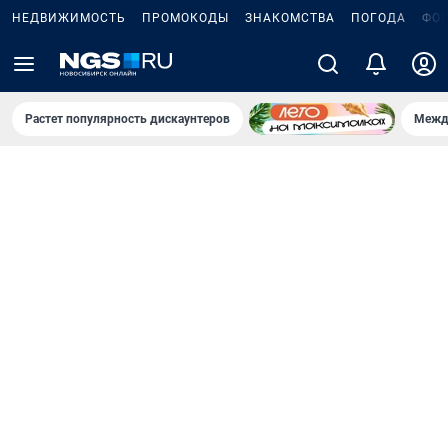
НЕДВИЖИМОСТЬ
ПРОМОКОДЫ
ЗНАКОМСТВА
ПОГОДА
ФО
Растет популярность дискаунтеров
Межд