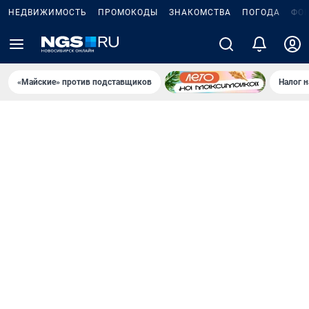
НЕДВИЖИМОСТЬ
ПРОМОКОДЫ
ЗНАКОМСТВА
ПОГОДА
ФО
«Майские» против подставщиков
Налог 