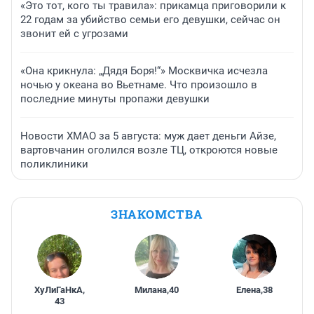
«Это тот, кого ты травила»: прикамца приговорили к
22 годам за убийство семьи его девушки, сейчас он
звонит ей с угрозами
«Она крикнула: „Дядя Боря!“» Москвичка исчезла
ночью у океана во Вьетнаме. Что произошло в
последние минуты пропажи девушки
Новости ХМАО за 5 августа: муж дает деньги Айзе,
вартовчанин оголился возле ТЦ, откроются новые
поликлиники
ЗНАКОМСТВА
ХуЛиГаНкА
,
Милана
,
40
Елена
,
38
43