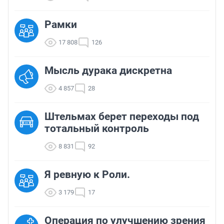
Рамки
17 808
126
Мысль дурака дискретна
4 857
28
Штельмах берет переходы под
тотальный контроль
8 831
92
Я ревную к Роли.
3 179
17
Операция по улучшению зрения