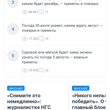
3
каким будет декабрь, — приметы и поверья
86 661
11
Погода 30 июля укажет, каким ждать август —
4
поверья и приметы
77 302
13
Суровой или мягкой будет зима, можно
5
узнать по погоде 5 августа — важные
приметы
75 978
12
МНЕНИЕ
МНЕНИЕ
«Снимите это
«Никого нельз
немедленно»:
победить». О ч
журналистке НГС
главный блокб