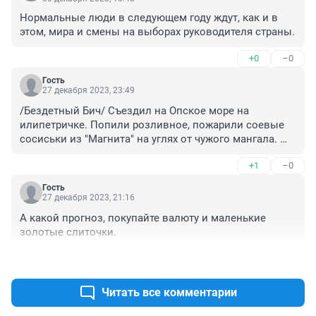
Нормальные люди в следующем году ждут, как и в 
этом, мира и смены на выборах руководителя страны.
+0
–0
Гость
27 декабря 2023, 23:49
/Бездетный Бич/ Съездил на Опское море на 
илипетричке. Попили розливное, пожарили соевые 
сосиськи из "Магнита" на углях от чужого мангала. 
Поплавали на матрасе надувном, вот и всё. Больше 
+1
–0
ничего интересного за год не случилось. Серая 
унылая работа на капиталистов.
Гость
27 декабря 2023, 21:16
А какой прогноз, покупайте валюту и маленькие 
золотые слиточки.
+0
–1
Читать все комментарии