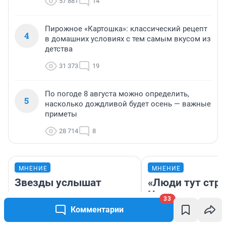
57 881
14
Пирожное «Картошка»: классический рецепт
4
в домашних условиях с тем самым вкусом из
детства
31 373
19
По погоде 8 августа можно определить,
5
насколько дождливой будет осень — важные
приметы
28 714
8
МНЕНИЕ
МНЕНИЕ
Звезды услышат
«Люди тут стр
желания: шесть
Чем привлекае
33
небесных тел
непонятный «Н
Комментарии
выстроятся в линию на
герои которого