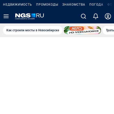
НЕДВИЖИМОСТЬ
ПРОМОКОДЫ
ЗНАКОМСТВА
ПОГОДА
ФО
Как строили мосты в Новосибирске
Траты