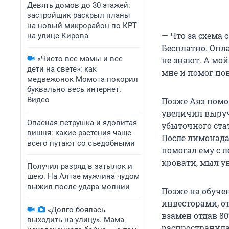
Девять домов до 30 этажей:
застройщик раскрыл планы
на новый микрорайон по КРТ
— Что за схема 
на улице Кирова
Бесплатно. Опл
«Чисто все мамы и все
не знают. А мой
дети на свете»: как
мне и помог пов
медвежонок Момота покорил
буквально весь интернет.
Видео
Позже Аяз помог
увеличил выручк
Опасная петрушка и ядовитая
убыточного ста
вишня: какие растения чаще
После лимонада
всего путают со съедобными
помогал ему с л
кровати, мыл у
Получил разряд в затылок и
шею. На Алтае мужчина чудом
выжил после удара молнии
Позже на обуче
инвесторами, о
«Долго боялась
взамен отдав 80
выходить на улицу». Мама
распространилас