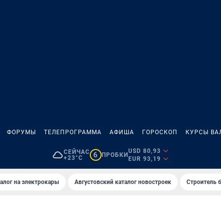
ФОРУМЫ
ТЕЛЕПРОГРАММА
АФИША
ГОРОСКОП
КУРСЫ ВА
USD 80,93
СЕЙЧАС
6
ПРОБКИ
+23°C
EUR 93,19
алог на электрокары
Августовский каталог новостроек
Строитель б