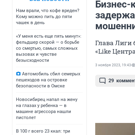
Бизнес-
Нам врали, что кофе вреден?
задержа
Кому можно пить до пяти
чашек в день
мошенни
«У меня есть еще пять минут»:
Глава Лиги 
фельдшер скорой — о борьбе
со смертью, самых сложных
«Like Центр
вызовах и чувстве
безысходности
3 ноября 2023, 19:43
Автомобиль сбил семерых
пешеходов на островке
29
коммен
безопасности в Омске
Новосибирец напал на жену
на глазах у ребенка — в
машине агрессора нашли
пистолет
В 100 г всего 23 ккал: три