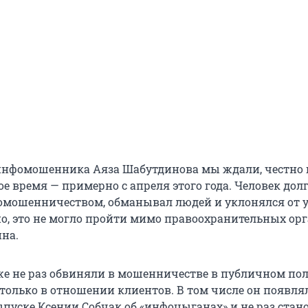
нфомошенника Аяза Шабутдинова мы ждали, честно г
е время — примерно с апреля этого года. Человек дол
омошенничеством, обманывал людей и уклонялся от 
но, это не могло пройти мимо правоохранительных орг
на.
е не раз обвиняли в мошенничестве в публичном пол
 только в отношении клиентов. В том числе он появля
пуске Ксении Собчак об «инфоцыганах» и не раз стан