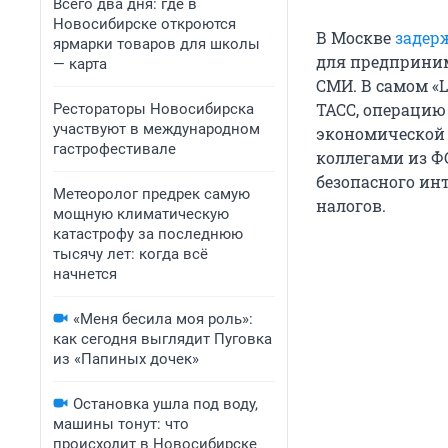
Всего два дня: где в
Новосибирске откроются
В Москве
задер
ярмарки товаров для школы
для предприним
— карта
СМИ. В самом «
ТАСС, операцию
Рестораторы Новосибирска
участвуют в международном
экономической 
гастрофестивале
коллегами из Ф
безопасного ин
Метеоролог предрек самую
налогов.
мощную климатическую
катастрофу за последнюю
тысячу лет: когда всё
начнется
«Меня бесила моя роль»:
как сегодня выглядит Пуговка
из «Папиных дочек»
Остановка ушла под воду,
машины тонут: что
происходит в Новосибирске