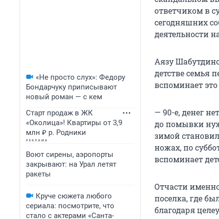
ответчиком в с
сегодняшних соб
деятельности н
Аязу Шабутдинов
детстве семья п
«Не просто слух»: Федору
вспоминает это 
Бондарчуку приписывают
новый роман — с кем
— 90-е, денег н
Старт продаж в ЖК
«Околица»! Квартиры от 3,9
до помывки нужн
млн ₽ р. Родники
зимой становил
ножах, по суббо
Воют сирены, аэропорты
вспоминает дет
закрывают: на Урал летят
ракеты
Отчасти именно
Круче сюжета любого
поселка, где бы
сериала: посмотрите, что
благодаря целе
стало с актерами «Санта-