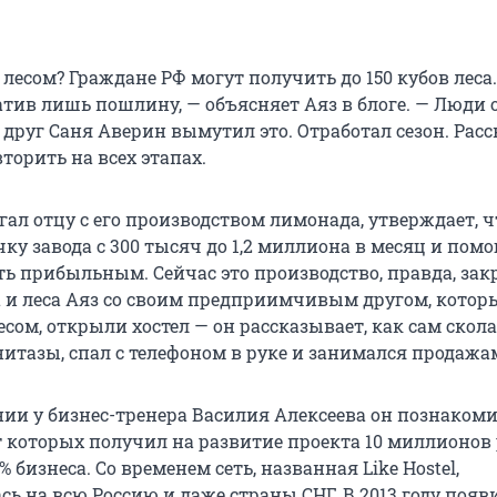
с лесом? Граждане РФ могут получить до 150 кубов леса.
атив лишь пошлину, — объясняет Аяз в блоге. — Люди 
 друг Саня Аверин вымутил это. Отработал сезон. Расс
торить на всех этапах.
ал отцу с его производством лимонада, утверждает, чт
у завода с 300 тысяч до 1,2 миллиона в месяц и помо
ть прибыльным. Сейчас это производство, правда, зак
 и леса Аяз со своим предприимчивым другом, котор
есом, открыли хостел — он рассказывает, как сам скол
нитазы, спал с телефоном в руке и занимался продажа
нии у бизнес-тренера Василия Алексеева он познакоми
т которых получил на развитие проекта 10 миллионов 
% бизнеса. Со временем сеть, названная Like Hostel,
ь на всю Россию и даже страны СНГ. В 2013 году появ