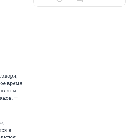
оворя,
гое время
уплаты
анов, —
е,
лся в
овился