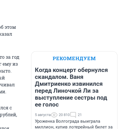
об этом
казал
о за год
РЕКОМЕНДУЕМ
г ему из
Когда концерт обернулся
рыто.
скандалом. Ваня
ый
Дмитриенко извинился
ачивал
перед Линочкой Ли за
ми.
выступление сестры под
ее голос
лся с
рублей,
5 августа
20 810
21
Уроженка Волгограда выиграла
миллион, купив лотерейный билет за
ился