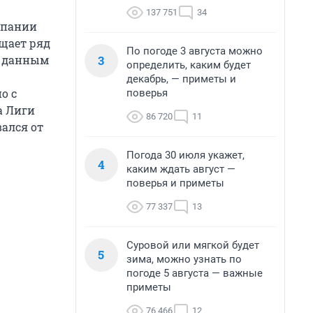
137 751
34
мпании
бщает ряд
По погоде 3 августа можно
3
о данным
определить, каким будет
декабрь, — приметы и
о с
поверья
а Лиги
86 720
11
ался от
Погода 30 июля укажет,
4
каким ждать август —
поверья и приметы
77 337
13
Суровой или мягкой будет
5
зима, можно узнать по
погоде 5 августа — важные
приметы
76 466
12