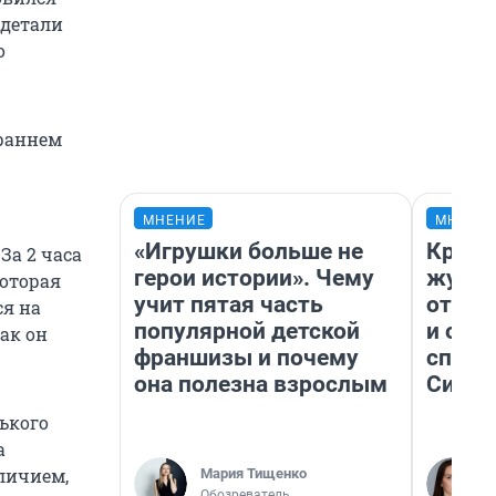
 детали
о
 раннем
МНЕНИЕ
МНЕНИ
«Игрушки больше не
Красн
За 2 часа
герои истории». Чему
журна
которая
учит пятая часть
отпус
ся на
популярной детской
и объ
ак он
франшизы и почему
споре
она полезна взрослым
Сибир
ького
а
личием,
Мария Тищенко
Обозреватель