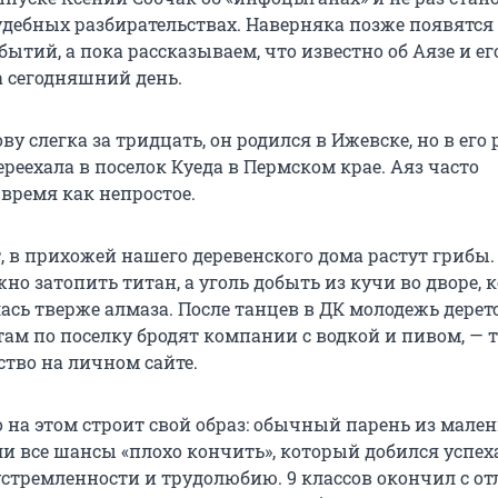
удебных разбирательствах. Наверняка позже появятся
ытий, а пока рассказываем, что известно об Аязе и ег
а сегодняшний день.
у слегка за тридцать, он родился в Ижевске, но в его
ереехала в поселок Куеда в Пермском крае. Аяз часто
время как непростое.
ет, в прихожей нашего деревенского дома растут грибы. 
о затопить титан, а уголь добыть из кучи во дворе, 
ась тверже алмаза. После танцев в ДК молодежь дерет
там по поселку бродят компании с водкой и пивом, — т
ство на личном сайте.
 на этом строит свой образ: обычный парень из мален
ли все шансы «плохо кончить», который добился успех
устремленности и трудолюбию. 9 классов окончил с от