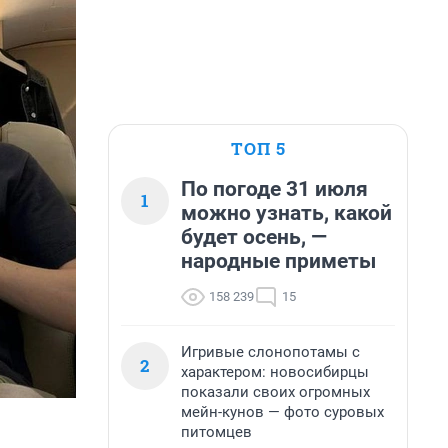
ТОП 5
По погоде 31 июля
1
можно узнать, какой
будет осень, —
народные приметы
158 239
15
Игривые слонопотамы с
2
характером: новосибирцы
показали своих огромных
мейн-кунов — фото суровых
питомцев