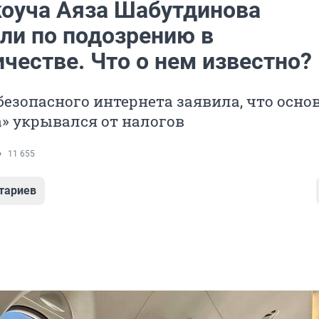
коуча Аяза Шабутдинова
ли по подозрению в
честве. Что о нем известно?
безопасного интернета заявила, что осно
а» укрывался от налогов
11 655
тариев