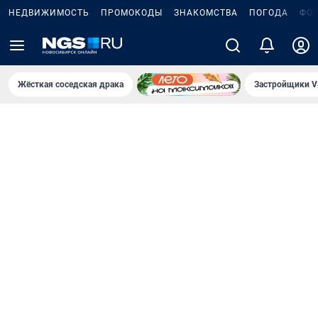
НЕДВИЖИМОСТЬ
ПРОМОКОДЫ
ЗНАКОМСТВА
ПОГОДА
ФО
Жёсткая соседская драка
Застройщики V