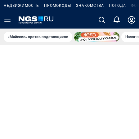
НЕДВИЖИМОСТЬ
ПРОМОКОДЫ
ЗНАКОМСТВА
ПОГОДА
ФО
«Майские» против подставщиков
Налог 