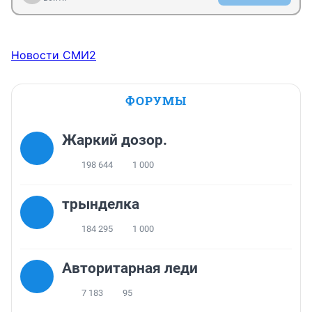
Новости СМИ2
ФОРУМЫ
Жаркий дозор.
198 644
1 000
трынделка
184 295
1 000
Авторитарная леди
7 183
95