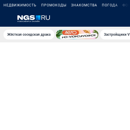
НЕДВИЖИМОСТЬ
ПРОМОКОДЫ
ЗНАКОМСТВА
ПОГОДА
ФО
Жёсткая соседская драка
Застройщики V