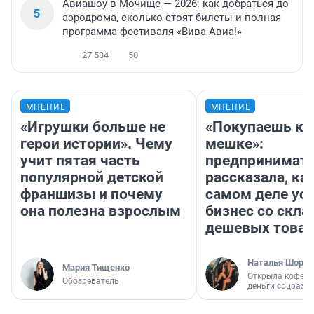
Авиашоу в Мочище — 2026: как добраться до
5
аэродрома, сколько стоят билеты и полная
программа фестиваля «Вива Авиа!»
27 534
50
МНЕНИЕ
МНЕНИЕ
«Игрушки больше не
«Покупаешь ко
герои истории». Чему
мешке»:
учит пятая часть
предпринимат
популярной детской
рассказала, как
франшизы и почему
самом деле ус
она полезна взрослым
бизнес со скл
дешевых това
Наталья Шорох
Мария Тищенко
Открыла кофейн
Обозреватель
деньги соцразв