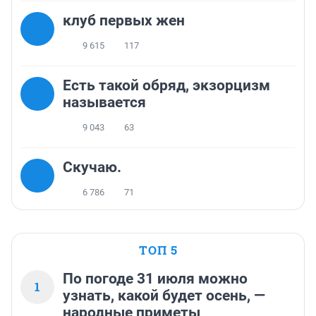
клуб первых жен
9 615
117
Есть такой обряд, экзорцизм
называется
9 043
63
Скучаю.
6 786
71
ТОП 5
По погоде 31 июля можно
1
узнать, какой будет осень, —
народные приметы