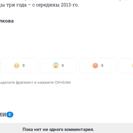
ы три года – с середины 2013-го.
лкова
0
0
0
ыделите фрагмент и нажмите Ctrl+Enter
ИИ
0
Пока нет ни одного комментария.