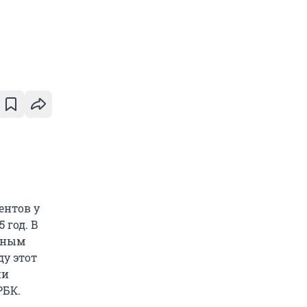
ентов у
 год. В
енным
ду этот
ии
РБК.