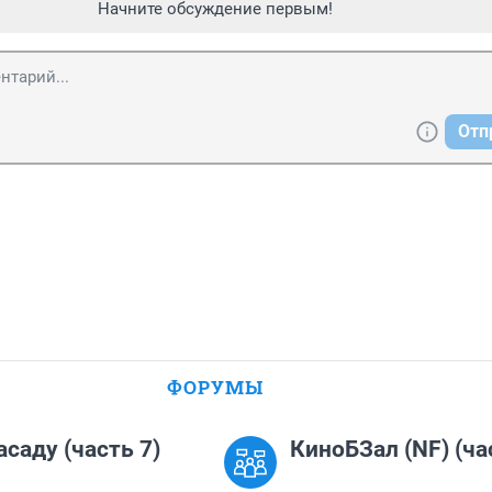
Начните обсуждение первым!
Отп
ФОРУМЫ
асаду (часть 7)
КиноБЗал (NF) (ча