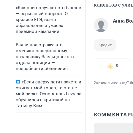
клиентов с улиц
«Как они получают сто баллов
— серьезный вопрос». О
кризисе ЕГЭ, всего
Анна Во
образования и ужасах
приемной кампании
Взяли под стражу: что
Кредит
вменяют задержанному
начальнику Заельцовского
отдела полиции —
0
подробности обвинения
«Если сверху летит ракета и
Увидели опечатку? В
сжигает мой товар, то это не
мой риск». Основатель Levrana
обрушился с критикой на
Татьяну Ким
КОММЕНТАР