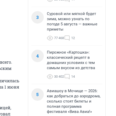
Суровой или мягкой будет
3
зима, можно узнать по
погоде 5 августа — важные
приметы
77 468
12
Пирожное «Картошка»:
4
классический рецепт в
всего.
домашних условиях с тем
самым вкусом из детства
ьским
30 402
14
еличилась
на 1 июня
Авиашоу в Мочище — 2026:
5
как добраться до аэродрома,
сколько стоят билеты и
полная программа
лицей,
фестиваля «Вива Авиа!»
товал