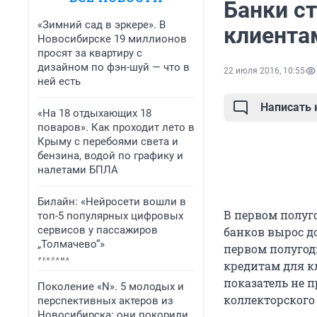
Банки с
«Зимний сад в эркере». В
клиента
Новосибирске 19 миллионов
просят за квартиру с
дизайном по фэн-шуй — что в
22 июля 2016, 10:55
ней есть
Написать
«На 18 отдыхающих 18
поваров». Как проходит лето в
Крыму с перебоями света и
бензина, водой по графику и
налетами БПЛА
Билайн: «Нейросети вошли в
В первом полуг
топ-5 популярных цифровых
сервисов у пассажиров
банков вырос до
„Толмачево“»
первом полугод
кредитам для кл
показатель не 
Поколение «N». 5 молодых и
коллекторского
перспективных актеров из
Новосибирска: они покорили