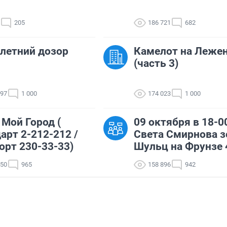
205
186 721
682
летний дозор
Камелот на Леже
(часть 3)
297
1 000
174 023
1 000
 Мой Город (
09 октября в 18-0
арт 2-212-212 /
Света Смирнова з
рт 230-33-33)
Шульц на Фрунзе 
850
965
158 896
942