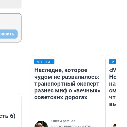
равить
МНЕНИЕ
МНЕНИ
Наследие, которое
«Мы в
чудом не развалилось:
Нолан
транспортный эксперт
настр
разнес миф о «вечных»
смотр
советских дорогах
чтобы
выгля
сть 6)
Олег Арефьев
Блогер, предприниматель,