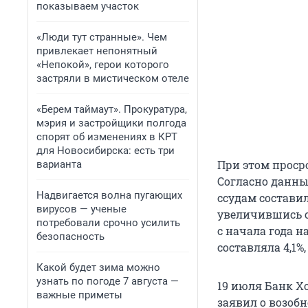
показываем участок
«Люди тут странные». Чем
привлекает непонятный
«Непокой», герои которого
застряли в мистическом отеле
«Берем таймаут». Прокуратура,
мэрия и застройщики полгода
спорят об изменениях в КРТ
для Новосибирска: есть три
При этом проср
варианта
Согласно данны
Надвигается волна пугающих
ссудам составил
вирусов — ученые
увеличившись с 
потребовали срочно усилить
с начала года н
безопасность
составляла 4,1%
Какой будет зима можно
узнать по погоде 7 августа —
19 июля Банк Хо
важные приметы
заявил о возоб