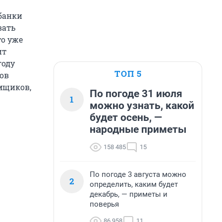
 банки
вать
то уже
ит
году
ТОП 5
ов
мщиков,
По погоде 31 июля
1
можно узнать, какой
будет осень, —
народные приметы
158 485
15
По погоде 3 августа можно
2
определить, каким будет
декабрь, — приметы и
поверья
86 958
11