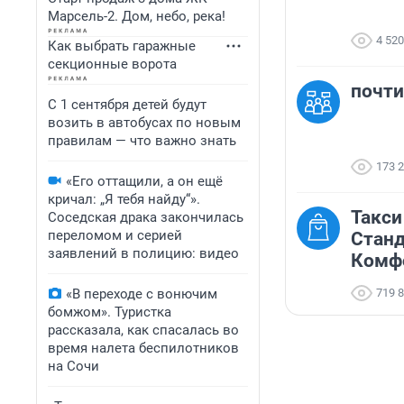
Марсель-2. Дом, небо, река!
4 520
Как выбрать гаражные
секционные ворота
почти
С 1 сентября детей будут
возить в автобусах по новым
правилам — что важно знать
173 
«Его оттащили, а он ещё
кричал: „Я тебя найду“».
Такси
Соседская драка закончилась
переломом и серией
Станд
заявлений в полицию: видео
Комфо
«В переходе с вонючим
719 
бомжом». Туристка
рассказала, как спасалась во
время налета беспилотников
на Сочи