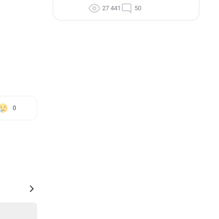
27 441
50
0