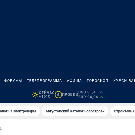
ФОРУМЫ
ТЕЛЕПРОГРАММА
АФИША
ГОРОСКОП
КУРСЫ ВА
USD 81,41
СЕЙЧАС
4
ПРОБКИ
+15°C
EUR 94,06
алог на электрокары
Августовский каталог новостроек
Строитель б
А