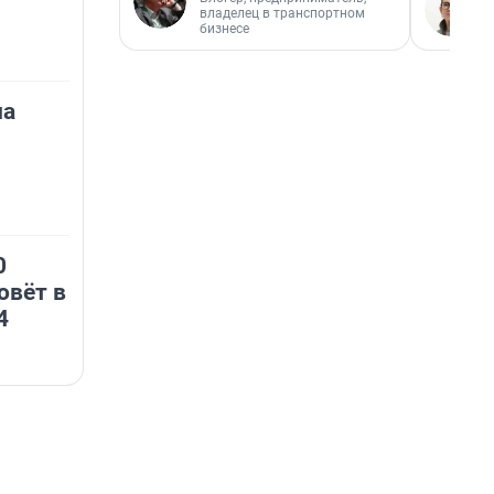
владелец в транспортном
бизнесе
на
0
овёт в
4