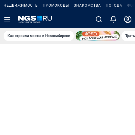
НЕДВИЖИМОСТЬ
ПРОМОКОДЫ
ЗНАКОМСТВА
ПОГОДА
ФО
Как строили мосты в Новосибирске
Траты