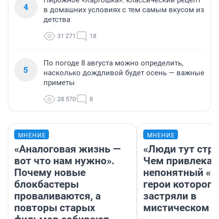
Пирожное «Картошка»: классический рецепт
4
в домашних условиях с тем самым вкусом из
детства
31 271
18
По погоде 8 августа можно определить,
5
насколько дождливой будет осень — важные
приметы
28 570
8
МНЕНИЕ
МНЕНИЕ
«Аналоговая жизнь —
«Люди тут стр
вот что нам нужно».
Чем привлекае
Почему новые
непонятный «Н
блокбастеры
герои которого
проваливаются, а
застряли в
повторы старых
мистическом о