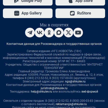
Google Play
App Store
App Gallery
RuStore
Мы в соцсетях
Контактные данные для Роскомнадзора и государственных органов
Сетевое издание «НГС.НОВОСТИ» (18+)
Зарегистрировано Федеральной службой по надзору в сфере связи,
информационных технологий и массовых коммуникаций (Роскомнадзор)
Регистрационный номер ЭЛ № ФС 77— 84683
Учредитель: Общество с ограниченной ответственностью "ИНТЕРНЕТ
ТЕХНОЛОГИИ"
Главный редактор: Громкова Елена Александровна
Адрес редакции: 630099, Россия, Новосибирск, ул. Ленина, д. 12, 6 этаж,
телефон 8 (383) 212-52-52, 8 (923) 157-00-00 (круглосуточно)
Электронный адрес редакции:
ngs@shkulev.ru
Контактные данные для Роскомнадзора и государственных органов:
juristnsk@shkulev.ru
Техподдержка:
help@shkulev.ru
или воспользуйтесь
веб-формой
Связаться с отделом продаж: 8 (383) 212-52-52, 8 (800) 200-03-83 (звонок
с сотового бесплатный),
reklamangs@shkulev.ru
Редакция сайта не несет ответственности за достоверность