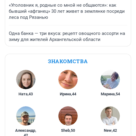
«Уголовник я, родные со мной не общаются»: как
бывший «афганец» 30 лет живет в землянке посреди
леса под Рязанью
Одна банка — три вкуса: рецепт овощного ассорти на
зиму для жителей Архангельской области
ЗНАКОМСТВА
Ната
,
43
Ирина
,
44
Марина
,
54
Александр
,
Sheb
,
50
New
,
42
42