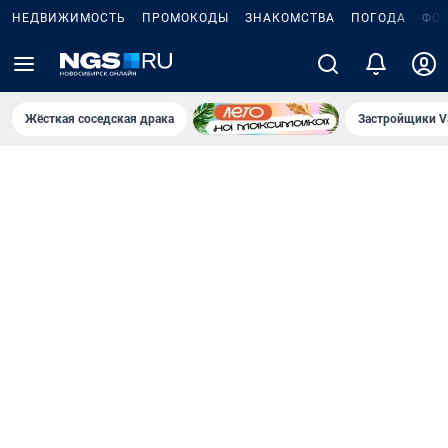
НЕДВИЖИМОСТЬ
ПРОМОКОДЫ
ЗНАКОМСТВА
ПОГОДА
ФО
Жёсткая соседская драка
Застройщики V