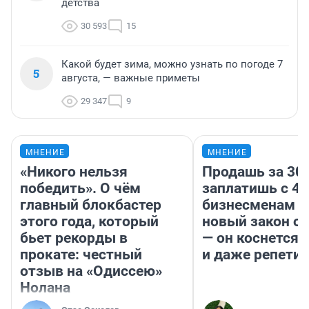
детства
30 593
15
Какой будет зима, можно узнать по погоде 7
5
августа, — важные приметы
29 347
9
МНЕНИЕ
МНЕНИЕ
«Никого нельзя
Продашь за 300
победить». О чём
заплатишь с 40
главный блокбастер
бизнесменам г
этого года, который
новый закон о 
бьет рекорды в
— он коснется 
прокате: честный
и даже репети
отзыв на «Одиссею»
Нолана