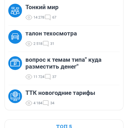
Тонкий мир
14 278
67
талон техосмотра
2 518
31
вопрос к темам типа" куда
разместить денег"
11 724
37
ТТК новогодние тарифы
4 184
34
ТОП 5