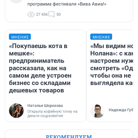
программа фестиваля «Вива Авиа!»
27 436
50
МНЕНИЕ
МНЕНИЕ
«Покупаешь кота в
«Мы видим нов
мешке»:
Нолана»: с как
предприниматель
настроем нужн
рассказала, как на
смотреть «Оди
самом деле устроен
чтобы она не
бизнес со складами
выглядела как
дешевых товаров
Наталья Шорохова
Надежда Губар
Открыла кофейную точку на
деньги соцразвития
РЕКОМЕНДУЕМ