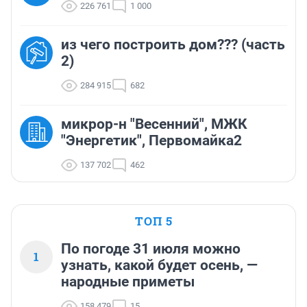
226 761
1 000
из чего построить дом??? (часть
2)
284 915
682
микрор-н "Весенний", МЖК
"Энергетик", Первомайка2
137 702
462
ТОП 5
По погоде 31 июля можно
1
узнать, какой будет осень, —
народные приметы
158 479
15