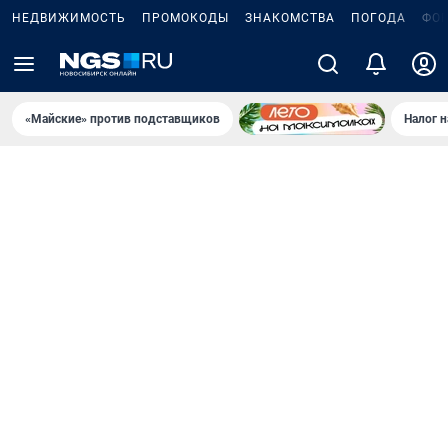
НЕДВИЖИМОСТЬ
ПРОМОКОДЫ
ЗНАКОМСТВА
ПОГОДА
ФО
«Майские» против подставщиков
Налог 