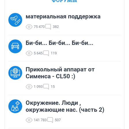
ФОРУМЫ
материальная поддержка
75 470
382
Би-би... Би-би... Би-би...
5 645
119
Прикольный аппарат от
Сименса - CL50 :)
1 093
15
Окружение. Люди ,
окружающие нас. (часть 2)
141 783
507