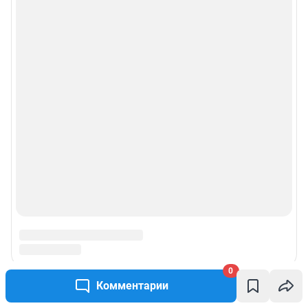
Веб-портал распространяется в виде интернет-сервиса, специальные
действия по установке на стороне пользователя не требуются
Политика использования cookies
Рекомендательные системы
Пользовательское соглашение сервиса «Подписка без баннерной
рекламы»
© ООО «Интернет Технологии»
0
Комментарии