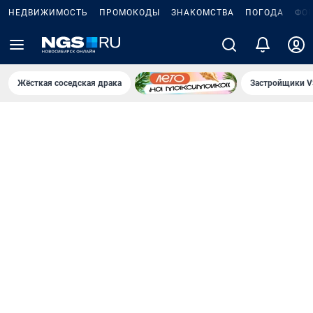
НЕДВИЖИМОСТЬ
ПРОМОКОДЫ
ЗНАКОМСТВА
ПОГОДА
ФО
Жёсткая соседская драка
Застройщики V