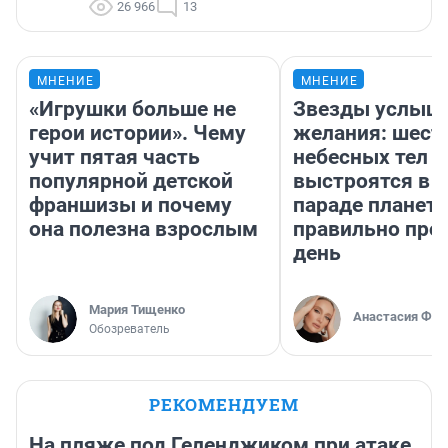
26 966
13
МНЕНИЕ
МНЕНИЕ
«Игрушки больше не
Звезды услыш
герои истории». Чему
желания: шест
учит пятая часть
небесных тел
популярной детской
выстроятся в 
франшизы и почему
параде планет 
она полезна взрослым
правильно про
день
Мария Тищенко
Анастасия Фил
Обозреватель
РЕКОМЕНДУЕМ
На пляже под Геленджиком при атаке