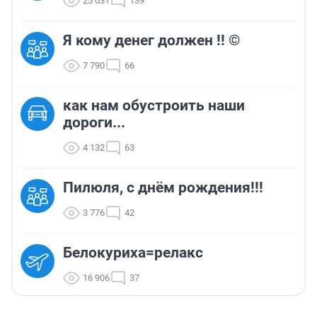
25 031
139
Я кому денег должен !! ©
7 790
66
как нам обустроить наши
дороги...
4 132
63
Пилюля, с днём рождения!!!
3 776
42
Белокуриха=релакс
16 906
37