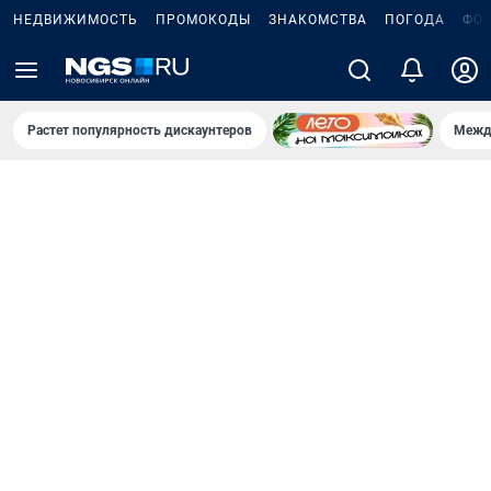
НЕДВИЖИМОСТЬ
ПРОМОКОДЫ
ЗНАКОМСТВА
ПОГОДА
ФО
Растет популярность дискаунтеров
Межд