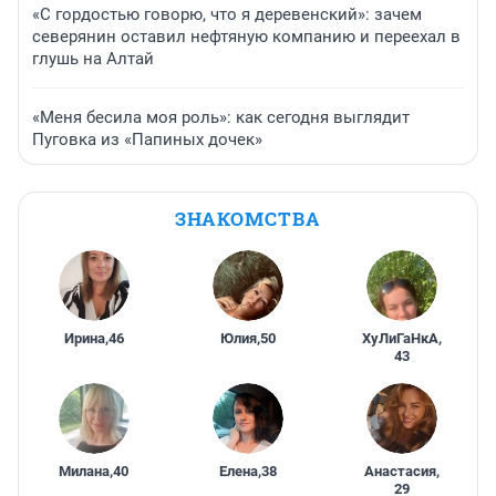
«С гордостью говорю, что я деревенский»: зачем
северянин оставил нефтяную компанию и переехал в
глушь на Алтай
«Меня бесила моя роль»: как сегодня выглядит
Пуговка из «Папиных дочек»
ЗНАКОМСТВА
Ирина
,
46
Юлия
,
50
ХуЛиГаНкА
,
43
Милана
,
40
Елена
,
38
Анастасия
,
29