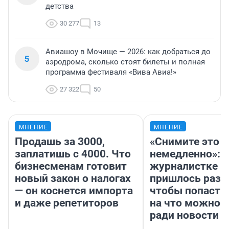
детства
30 277
13
Авиашоу в Мочище — 2026: как добраться до
5
аэродрома, сколько стоят билеты и полная
программа фестиваля «Вива Авиа!»
27 322
50
МНЕНИЕ
МНЕНИЕ
Продашь за 3000,
«Снимите это
заплатишь с 4000. Что
немедленно»:
бизнесменам готовит
журналистке Н
новый закон о налогах
пришлось разд
— он коснется импорта
чтобы попасть 
и даже репетиторов
на что можно 
ради новости