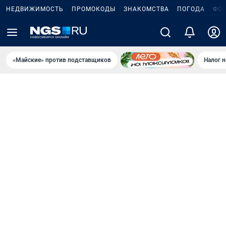
НЕДВИЖИМОСТЬ
ПРОМОКОДЫ
ЗНАКОМСТВА
ПОГОДА
ФО
«Майские» против подставщиков
Налог 