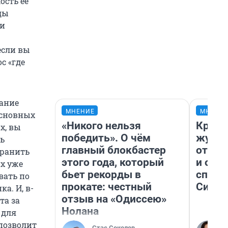
ость ее
ды
 и
если вы
с «где
вание
МНЕНИЕ
МНЕНИ
основных
«Никого нельзя
Красн
х, вы
победить». О чём
журна
ть
главный блокбастер
отпус
хранить
этого года, который
и объ
их уже
бьет рекорды в
споре
вать по
прокате: честный
Сибир
а. И, в-
отзыв на «Одиссею»
та за
Нолана
 для
позволит
Стас Соколов