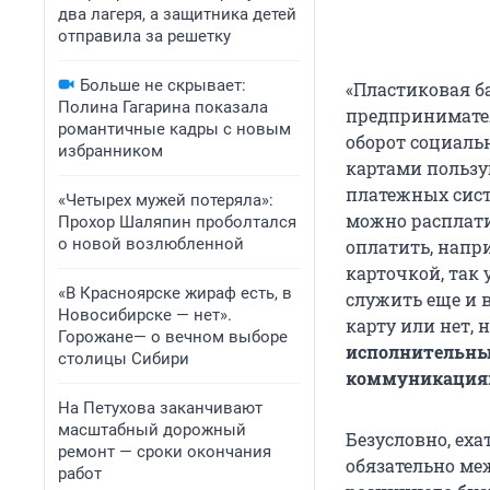
два лагеря, а защитника детей
отправила за решетку
Больше не скрывает:
«Пластиковая б
Полина Гагарина показала
предпринимател
романтичные кадры с новым
оборот социальн
избранником
картами пользу
платежных сист
«Четырех мужей потеряла»:
можно расплатит
Прохор Шаляпин проболтался
о новой возлюбленной
оплатить, напр
карточкой, так
«В Красноярске жираф есть, в
служить еще и 
Новосибирске — нет».
карту или нет, 
Горожане— о вечном выборе
исполнительны
столицы Сибири
коммуникациям
На Петухова заканчивают
масштабный дорожный
Безусловно, еха
ремонт — сроки окончания
обязательно ме
работ