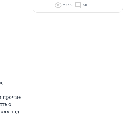
27 296
50
к,
и прочие
ять с
роль над