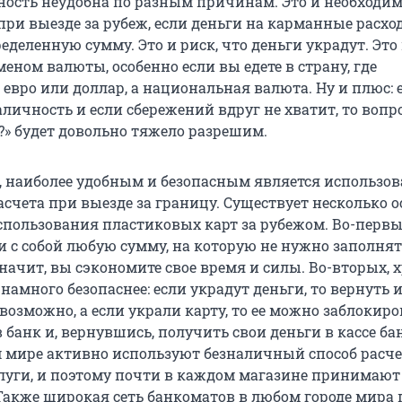
ность неудобна по разным причинам. Это и необходим
при выезде за рубеж, если деньги на карманные расхо
деленную сумму. Это и риск, что деньги украдут. Это
меном валюты, особенно если вы едете в страну, где
 евро или доллар, а национальная валюта. Ну и плюс: 
аличность и если сбережений вдруг не хватит, то вопро
?» будет довольно тяжело разрешим.
, наиболее удобным и безопасным является использо
асчета при выезде за границу. Существует несколько 
пользования пластиковых карт за рубежом. Во-первы
и с собой любую сумму, на которую не нужно заполня
начит, вы сэкономите свое время и силы. Во-вторых, 
 намного безопаснее: если украдут деньги, то вернуть 
озможно, а если украли карту, то ее можно заблокиро
 банк и, вернувшись, получить свои деньги в кассе банк
ем мире активно используют безналичный способ расче
луги, и поэтому почти в каждом магазине принимают
Также широкая сеть банкоматов в любом городе мира 