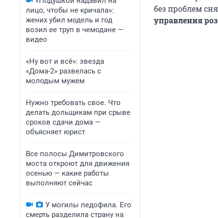
«Подушкой надавил на
без проблем сн
лицо, чтобы не кричала»:
у
правления ро
жених убил модель и год
возил ее труп в чемодане —
видео
«Ну вот и всё»: звезда
«Дома-2» развелась с
молодым мужем
Нужно требовать свое. Что
делать дольщикам при срыве
сроков сдачи дома —
объясняет юрист
Все полосы Димитровского
моста откроют для движения
осенью — какие работы
выполняют сейчас
У могилы педофила. Его
смерть разделила страну на