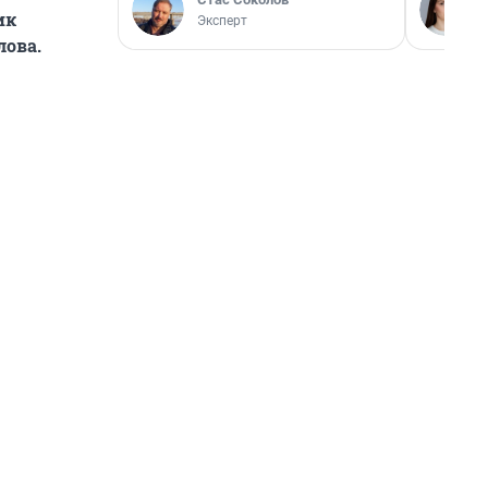
ик
Эксперт
ова.