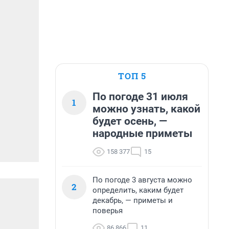
ТОП 5
По погоде 31 июля
1
можно узнать, какой
будет осень, —
народные приметы
158 377
15
По погоде 3 августа можно
2
определить, каким будет
декабрь, — приметы и
поверья
86 866
11