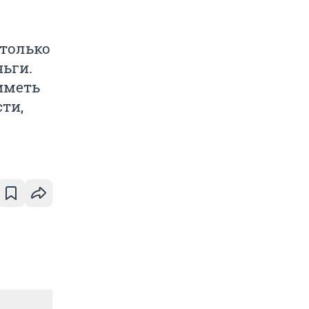
 только
ньги.
иметь
ти,