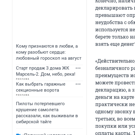
Конечно, налич
декларировать 
превышают опре
неудобства с об
используется не
берете только н
взять еще денег
Кому признаются в любви, а
кому разобьют сердце:
любовный гороскоп на август
«Действительно
безналичного р
Старт продаж 3 дома ЖК
Марсель-2. Дом, небо, река!
преимуществ ис
можете провест
Как выбрать гаражные
декларацию, а з
секционные ворота
деньги на карте
Пилоты потерпевшего
практически нев
крушение самолета
одному звонку в
рассказали, как выживали в
третьих, во вс
сибирской тайге
покупки или ус
оплаты карты. 