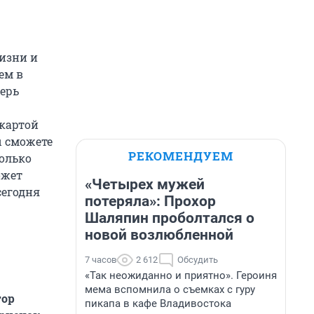
изни и
ем в
перь
картой
ы сможете
РЕКОМЕНДУЕМ
олько
ожет
«Четырех мужей
сегодня
потеряла»: Прохор
Шаляпин проболтался о
новой возлюбленной
7 часов
2 612
Обсудить
«Так неожиданно и приятно». Героиня
мема вспомнила о съемках с гуру
тор
пикапа в кафе Владивостока