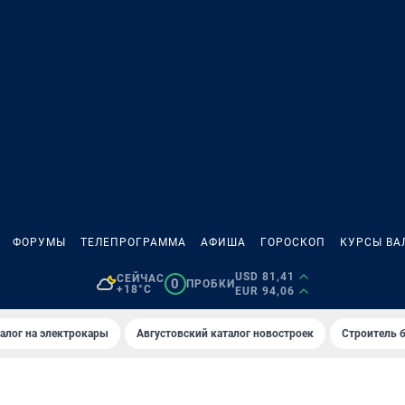
ФОРУМЫ
ТЕЛЕПРОГРАММА
АФИША
ГОРОСКОП
КУРСЫ ВА
USD 81,41
СЕЙЧАС
0
ПРОБКИ
+18°C
EUR 94,06
алог на электрокары
Августовский каталог новостроек
Строитель б