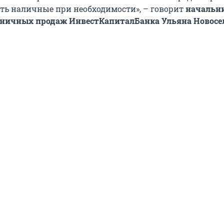
ять наличные при необходимости», – говорит
начальн
зничных продаж ИнвестКапиталБанка Ульяна Новосел