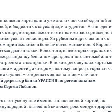
анковская карта давно уже стала частью обыденной ж
ей, и бюджетных служащих, и студентов. А с введени
ых карт, которые имеет те же платежные сервисы, те
ются уже и пенсионеры. За рубежом карты основных
ем принимаются в большинстве магазинов. В Европе 
ься даже в такси. Более того, в некоторых странах в
имер, заправку бензином арендованного автомобиля т
 устроены автозаправки. В некоторых случаях карта м
вашим идентификатором, поэтому вопрос, открывать 
не актуален – открывать однозначно», – считает
й директор банка УРАЛСИБ по региональным
 Сергей Лобанов
.
ть в отпуск лучше именно с пластиковой картой, но
ждународной платежной системы, рекомендует
дирек