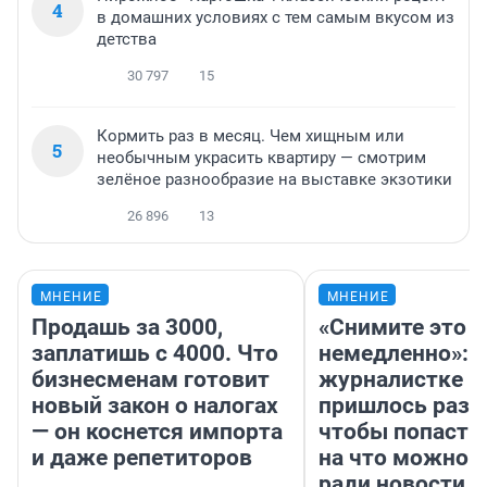
4
в домашних условиях с тем самым вкусом из
детства
30 797
15
Кормить раз в месяц. Чем хищным или
5
необычным украсить квартиру — смотрим
зелёное разнообразие на выставке экзотики
26 896
13
МНЕНИЕ
МНЕНИЕ
Продашь за 3000,
«Снимите это
заплатишь с 4000. Что
немедленно»:
бизнесменам готовит
журналистке Н
новый закон о налогах
пришлось разд
— он коснется импорта
чтобы попасть 
и даже репетиторов
на что можно 
ради новости