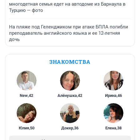
многодетная семья едет на автодоме из Барнаула в
Турцию — фото
На пляже под Геленджиком при атаке БПЛА погибли
преподаватель английского языка и ее 12-летняя
дочь
ЗНАКОМСТВА
New
,
42
Алёнушка
,
42
Ирина
,
46
Юлия
,
50
Докер
,
36
Елена
,
38