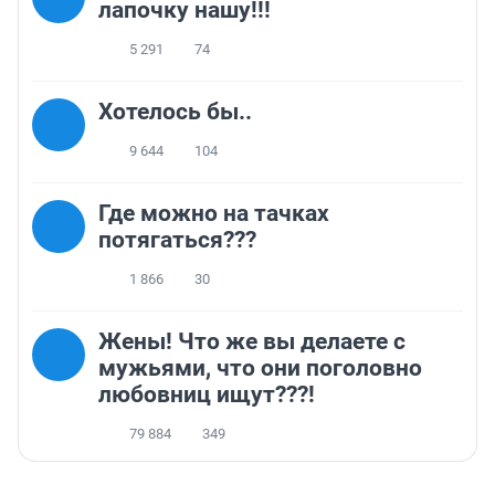
лапочку нашу!!!
5 291
74
Хотелось бы..
9 644
104
Где можно на тачках
потягаться???
1 866
30
Жены! Что же вы делаете с
мужьями, что они поголовно
любовниц ищут???!
79 884
349