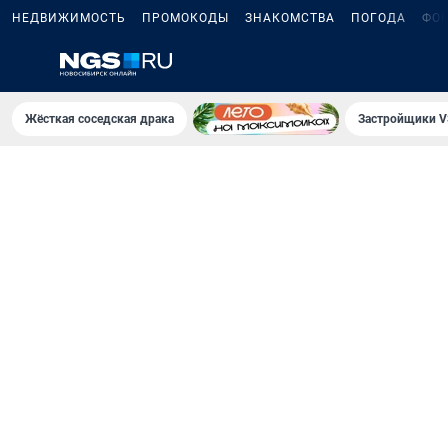
НЕДВИЖИМОСТЬ
ПРОМОКОДЫ
ЗНАКОМСТВА
ПОГОДА
ФО
Жёсткая соседская драка
Застройщики V